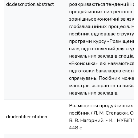
dc.description.abstract
розкриваються тенденції і 
продуктивних сил регіонів та
зовнішньоекономічні зв’язки
глобалізаційних процесів. Н
посібник відповідає структурі
програми курсу «Розміщенн
сил», підготовлений для студ
навчальних закладів спеціал
«Економіка», які навчаються
підготовки бакалаврів екон
спрямувань. Посібник може 
магістрів, аспірантів та викл
навчальних закладів.
Розміщення продуктивних си
посібник / Л. М. Степасюк, О.
dc.identifier.citation
В. В. Нагорний. - К. : НУБіП У
448 с.