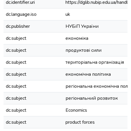
dc.identifier.uri
https://dglib.nubip.edu.ua/ha
dc.language.iso
uk
dc.publisher
НУБіП України
dc.subject
економіка
dc.subject
продуктові сили
dc.subject
територіальна організація
dc.subject
економічна політика
dc.subject
регіональна економічна полі
dc.subject
регіональний розвиток
dc.subject
Economics
dc.subject
product forces