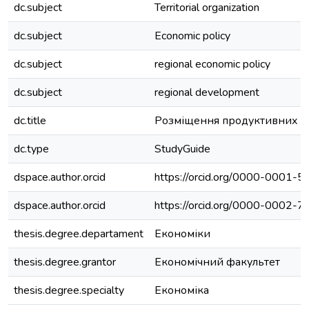
dc.subject
Territorial organization
dc.subject
Economic policy
dc.subject
regional economic policy
dc.subject
regional development
dc.title
Розміщення продуктивних с
dc.type
StudyGuide
dspace.author.orcid
https://orcid.org/0000-0001-
dspace.author.orcid
https://orcid.org/0000-0002-
thesis.degree.departament
Економіки
thesis.degree.grantor
Економічний факультет
thesis.degree.specialty
Економіка