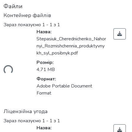
Файли
Контейнер файлів
Зараз показуємо
1 - 1 з 1
Назва:
Stepasiuk_Cherednichenko_Nahor
nyi_Rozmishchennia_produktyvny
kh_syl_posibnyk.pdf
Розмір:
ься...
4,71 MB
Формат:
Adobe Portable Document
Format
Ліцензійна угода
Зараз показуємо
1 - 1 з 1
Назва: