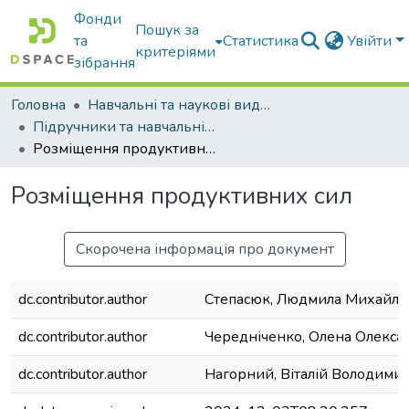
Фонди
Пошук за
та
Статистика
Увійти
критеріями
зібрання
Головна
Навчальні та наукові видання
Підручники та навчальні посібники
Розміщення продуктивних сил
Розміщення продуктивних сил
Скорочена інформація про документ
dc.contributor.author
Степасюк, Людмила Михайлі
dc.contributor.author
Чередніченко, Олена Олекса
dc.contributor.author
Нагорний, Віталій Володими