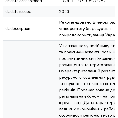
dc.date.accessioned
2024-12-03T08:20:25Z
dc.date.issued
2023
Рекомендовано Вченою рад
dc.description
університету біоресурсів і
природокористування Україн
У навчальному посібнику висв
та практичні аспекти розміщ
продуктивних сил України, ос
розміщення та територіальної
Охарактеризований розвито
ресурсного, соціально-трудо
та науково-технічного потен
регіонів. Проаналізована де
регіональна економічна полі
її реалізації. Дана характери
великих економічних районів
особливості регіонального ро