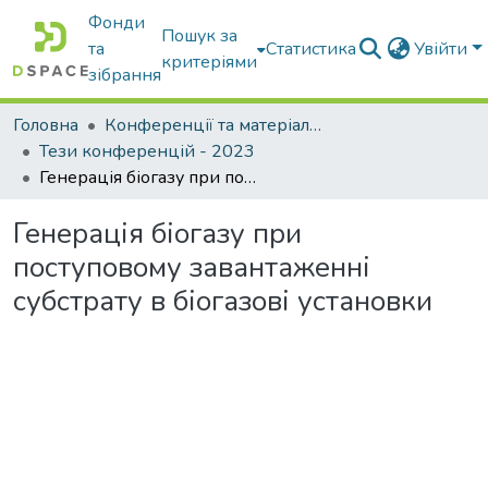
Фонди
Пошук за
та
Статистика
Увійти
критеріями
зібрання
Головна
Конференції та матеріали конференцій
Тези конференцій - 2023
Генерація біогазу при поступовому завантаженні субстрату в біогазові установки
Генерація біогазу при
поступовому завантаженні
субстрату в біогазові установки