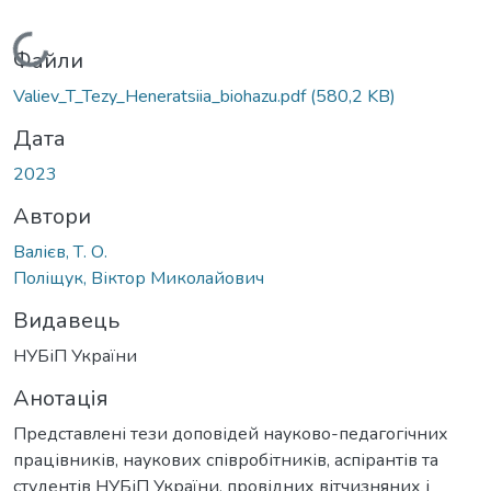
Вантажиться...
Файли
Valiev_T_Tezy_Heneratsiia_biohazu.pdf
(580,2 KB)
Дата
2023
Автори
Валієв, Т. О.
Поліщук, Віктор Миколайович
Видавець
НУБіП України
Анотація
Представлені тези доповідей науково-педагогічних
працівників, наукових співробітників, аспірантів та
студентів НУБіП України, провідних вітчизняних і