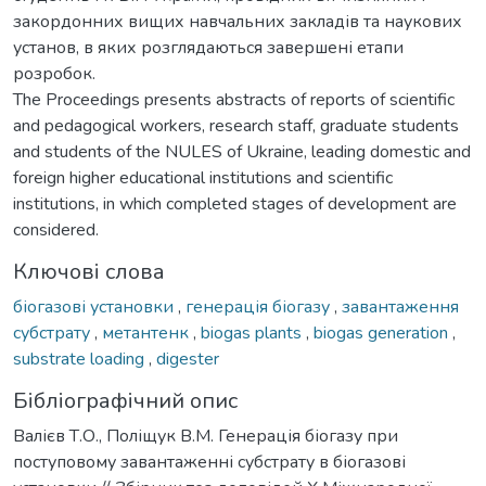
закордонних вищих навчальних закладів та наукових
установ, в яких розглядаються завершені етапи
розробок.
The Proceedings presents abstracts of reports of scientific
and pedagogical workers, research staff, graduate students
and students of the NULES of Ukraine, leading domestic and
foreign higher educational institutions and scientific
institutions, in which completed stages of development are
considered.
Ключові слова
біогазові установки
,
генерація біогазу
,
завантаження
субстрату
,
метантенк
,
biogas plants
,
biogas generation
,
substrate loading
,
digester
Бібліографічний опис
Валієв Т.О., Поліщук В.М. Генерація біогазу при
поступовому завантаженні субстрату в біогазові