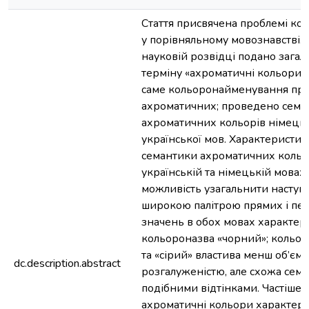
Стаття присвячена проблемі ко
у порівняльному мовознавстві. 
науковій розвідці подано загал
терміну «ахроматичні кольори»;
саме кольоронайменування пр
ахроматичних; проведено сема
ахроматичних кольорів німецьк
української мов. Характеристик
семантики ахроматичних кольо
українській та німецькій мовах
можливість узагальнити наступ
широкою палітрою прямих і пе
значень в обох мовах характер
кольороназва «чорний»; кольор
та «сірий» властива менш об’ємн
dc.description.abstract
розгалуженістю, але схожа сема
подібними відтінками. Частіше з
ахроматичні кольори характери