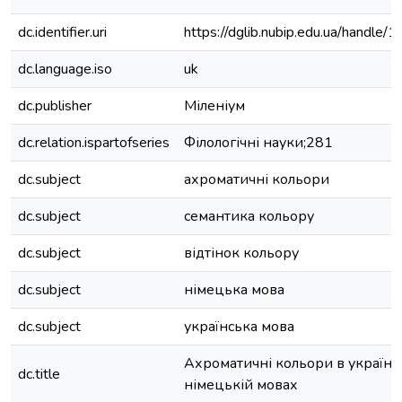
dc.identifier.uri
https://dglib.nubip.edu.ua/handl
dc.language.iso
uk
dc.publisher
Міленіум
dc.relation.ispartofseries
Філологічні науки;281
dc.subject
ахроматичні кольори
dc.subject
семантика кольору
dc.subject
відтінок кольору
dc.subject
німецька мова
dc.subject
українська мова
Ахроматичні кольори в українсь
dc.title
німецькій мовах