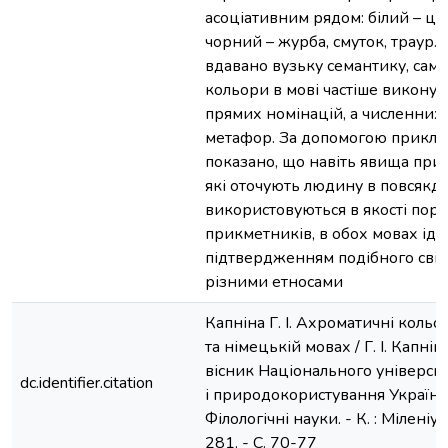
асоціативним рядом: білий – це 
чорний – журба, смуток, траур.
вдавано вузьку семантику, сам
кольори в мові частіше виконую
прямих номінацій, а численних
метафор. За допомогою прикладі
показано, що навіть явища прир
які оточують людину в повсякде
використовуються в якості порі
прикметників, в обох мовах іде
підтвердженням подібного світ
різними етносами
Капніна Г. І. Ахроматичні кольо
та німецькій мовах / Г. І. Капнін
вісник Національного університ
dc.identifier.citation
і природокористування України.
Філологічні науки. - К. : Міленіум
281. - С. 70-77