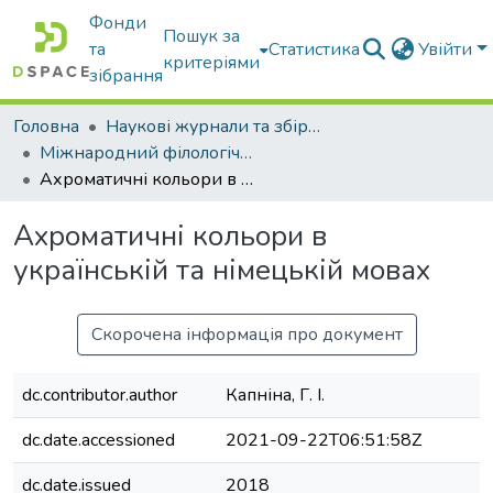
Фонди
Пошук за
та
Статистика
Увійти
критеріями
зібрання
Головна
Наукові журнали та збірники видань
Міжнародний філологічний часопис
Ахроматичні кольори в українській та німецькій мовах
Ахроматичні кольори в
українській та німецькій мовах
Скорочена інформація про документ
dc.contributor.author
Капніна, Г. І.
dc.date.accessioned
2021-09-22T06:51:58Z
dc.date.issued
2018