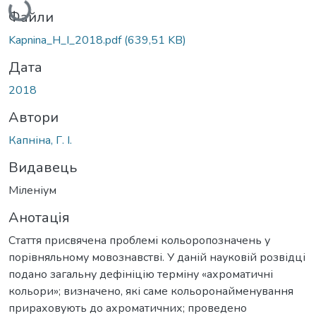
Файли
Kapnina_H_I_2018.pdf
(639,51 KB)
Дата
2018
Автори
Капніна, Г. І.
Видавець
Міленіум
Анотація
Стаття присвячена проблемі кольоропозначень у
порівняльному мовознавстві. У даній науковій розвідці
подано загальну дефініцію терміну «ахроматичні
кольори»; визначено, які саме кольоронайменування
прираховують до ахроматичних; проведено