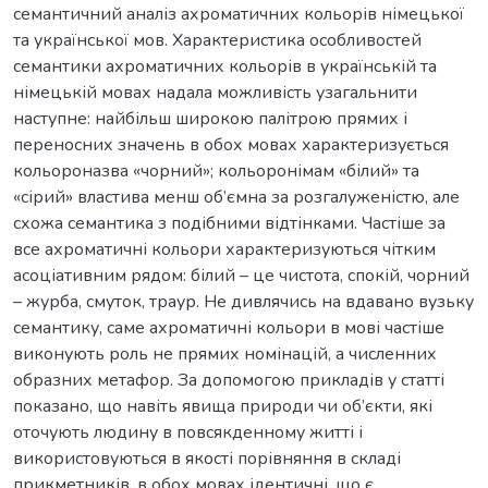
семантичний аналіз ахроматичних кольорів німецької
та української мов. Характеристика особливостей
семантики ахроматичних кольорів в українській та
німецькій мовах надала можливість узагальнити
наступне: найбільш широкою палітрою прямих і
переносних значень в обох мовах характеризується
кольороназва «чорний»; кольоронімам «білий» та
«сірий» властива менш об’ємна за розгалуженістю, але
схожа семантика з подібними відтінками. Частіше за
все ахроматичні кольори характеризуються чітким
асоціативним рядом: білий – це чистота, спокій, чорний
– журба, смуток, траур. Не дивлячись на вдавано вузьку
семантику, саме ахроматичні кольори в мові частіше
виконують роль не прямих номінацій, а численних
образних метафор. За допомогою прикладів у статті
показано, що навіть явища природи чи об’єкти, які
оточують людину в повсякденному житті і
використовуються в якості порівняння в складі
прикметників, в обох мовах ідентичні, що є