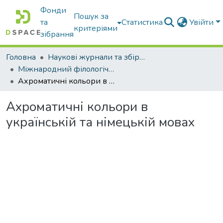
Фонди
Пошук за
та
Статистика
Увійти
критеріями
зібрання
Головна
Наукові журнали та збірники видань
Міжнародний філологічний часопис
Ахроматичні кольори в українській та німецькій мовах
Ахроматичні кольори в
українській та німецькій мовах
Вантажиться...