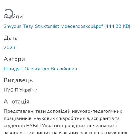
ться...
Файли
Shvydun_Tezy_Strukturnist_videoendoskopii.pdf
(444,88 KB)
Дата
2023
Автори
Швидун, Олександр Віталійович
Видавець
НУБіП України
Анотація
Представлені тези доповідей науково-педагогічних
працівників, наукових співробітників, аспірантів та
студентів НУБіП України, провідних вітчизняних і
закордонних вищих навчальних закладів та наукових