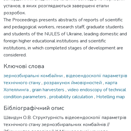
установ, в яких розглядаються завершені етапи
розробок.
The Proceedings presents abstracts of reports of scientific
and pedagogical workers, research staff, graduate students
and students of the NULES of Ukraine, leading domestic and
foreign higher educational institutions and scientific
institutions, in which completed stages of development are
considered.
Ключові слова
зернозбиральні комбайни
,
відеоендоскопії параметрів
технічного стану
,
розрахунок ймовірностей
,
карта
Хотеллинга
,
grain harvesters
,
video endoscopy of technical
condition parameters
,
probability calculation
,
Hotelling map
Бібліографічний опис
Швидун О.В. Структурність відеоендоскопії параметрів
технічного стану зернозбиральних комбайнів //