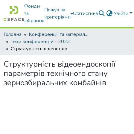
Фонди
Пошук за
та
Статистика
Увійти
критеріями
зібрання
Головна
Конференції та матеріали конференцій
Тези конференцій - 2023
Структурність відеоендоскопії параметрів технічного стану зернозбиральних комбайнів
Структурність відеоендоскопії
параметрів технічного стану
зернозбиральних комбайнів