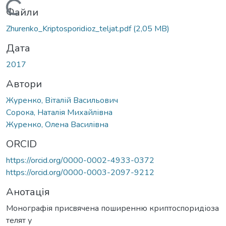
Вантажиться...
Файли
Zhurenko_Kriptosporidіoz_teljat.pdf
(2,05 MB)
Дата
2017
Автори
Журенко, Віталій Васильович
Сорока, Наталія Михайлівна
Журенко, Олена Василівна
ORCID
https://orcid.org/0000-0002-4933-0372
https://orcid.org/0000-0003-2097-9212
Анотація
Монографія присвячена поширенню криптоспоридіоза
телят у