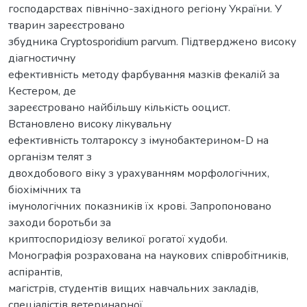
господарствах північно-західного регіону України. У
тварин зареєстровано
збудника Cryptosporidium parvum. Підтверджено високу
діагностичну
ефективність методу фарбування мазків фекалій за
Кестером, де
зареєстровано найбільшу кількість ооцист.
Встановлено високу лікувальну
ефективність толтароксу з імунобактерином-D на
організм телят з
двохдобового віку з урахуванням морфологічних,
біохімічних та
імунологічних показників їх крові. Запропоновано
заходи боротьби за
криптоспоридіозу великої рогатої худоби.
Монографія розрахована на наукових співробітників,
аспірантів,
магістрів, студентів вищих навчальних закладів,
спеціалістів ветеринарної