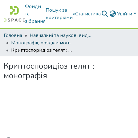
Фонди
Пошук за
та
Статистика
Увійти
критеріями
зібрання
Головна
Навчальні та наукові видання
Монографії, розділи монографій, доповіді
Криптоспоридіоз телят : монографія
Криптоспоридіоз телят :
монографія