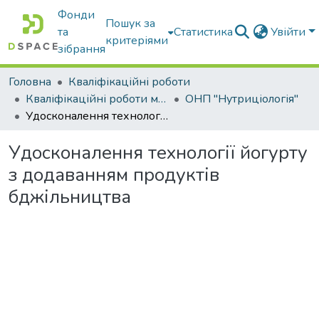
Фонди
Пошук за
та
Статистика
Увійти
критеріями
зібрання
Головна
Кваліфікаційні роботи
Кваліфікаційні роботи магістрів
ОНП "Нутриціологія"
Удосконалення технології йогурту з додаванням продуктів бджільництва
Удосконалення технології йогурту
з додаванням продуктів
бджільництва