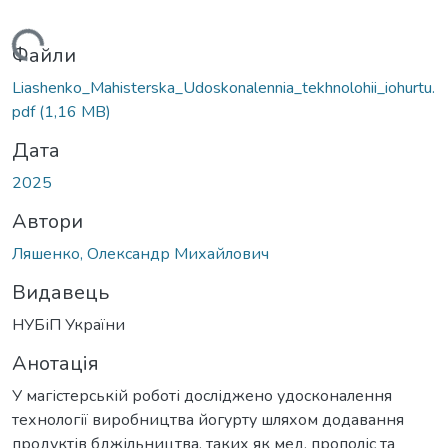
антажиться...
Файли
Liashenko_Mahisterska_Udoskonalennia_tekhnolohii_iohurtu.
pdf
(1,16 MB)
Дата
2025
Автори
Ляшенко, Олександр Михайлович
Видавець
НУБіП України
Анотація
У магістерській роботі досліджено удосконалення
технології виробництва йогурту шляхом додавання
продуктів бджільництва, таких як мед, прополіс та