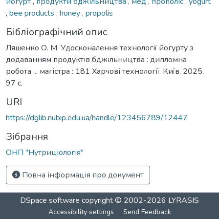
йогурт
,
продукти бджільництва
,
мед
,
прополіс
,
yogurt
,
bee products
,
honey
,
propolis
Бібліографічний опис
Ляшенко О. М. Удосконалення технології йогурту з
додаванням продуктів бджільництва : дипломна
робота ... магістра : 181 Харчові технології. Київ, 2025.
97 с.
URI
https://dglib.nubip.edu.ua/handle/123456789/12447
Зібрання
ОНП "Нутриціологія"
Повна інформація про документ
DSpace software
copyright © 2002-2026
LYRASIS
Accessibility settings
Send Feedback