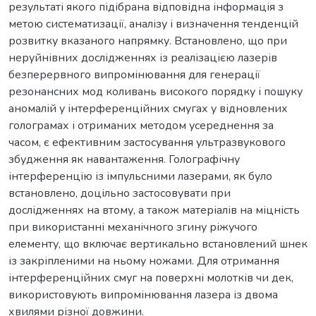
результаті якого підібрана відповідна інформація з
метою систематизації, аналізу і визначення тенденцій
розвитку вказаного напрямку. Встановлено, що при
неруйнівних дослідженнях із реалізацією лазерів
безперервного випромінювання для генерації
резонансних мод коливань високого порядку і пошуку
аномалій у інтерференційних смугах у відновлених
голограмах і отриманих методом усереднення за
часом, є ефективним застосування ультразвукового
збудження як навантаження. Голографічну
інтерференцію із імпульсними лазерами, як було
встановлено, доцільно застосовувати при
дослідженнях на втому, а також матеріалів на міцність
при використанні механічного згину ріжучого
елементу, що включає вертикально встановлений шнек
із закріпленими на ньому ножами. Для отримання
інтерференційних смуг на поверхні молотків чи дек,
використовують випромінювання лазера із двома
хвилями різної довжини.