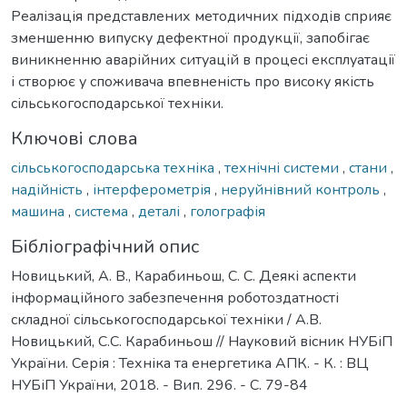
Реалізація представлених методичних підходів сприяє
зменшенню випуску дефектної продукції, запобігає
виникненню аварійних ситуацій в процесі експлуатації
і створює у споживача впевненість про високу якість
сільськогосподарської техніки.
Ключові слова
сільськогосподарська техніка
,
технічні системи
,
стани
,
надійність
,
інтерферометрія
,
неруйнівний контроль
,
машина
,
система
,
деталі
,
голографія
Бібліографічний опис
Новицький, А. В., Карабиньош, С. С. Деякі аспекти
інформаційного забезпечення роботоздатності
складної сільськогосподарської техніки / А.В.
Новицький, С.С. Карабиньош // Науковий вісник НУБіП
України. Серія : Техніка та енергетика АПК. - К. : ВЦ
НУБіП України, 2018. - Вип. 296. - С. 79-84