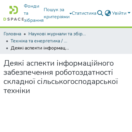
Фонди
Пошук за
та
Статистика
Увійти
критеріями
зібрання
Головна
Наукові журнали та збірники видань
Техніка та енергетика / Machinery & Energetics
Деякі аспекти інформаційного забезпечення роботоздатності складної сільськогосподарської техніки
Деякі аспекти інформаційного
забезпечення роботоздатності
складної сільськогосподарської
техніки