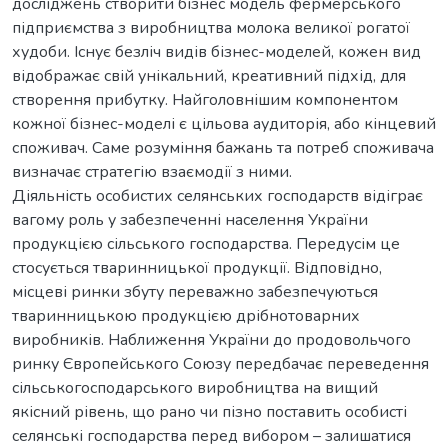
досліджень створити бізнес модель фермерського
підприємства з виробництва молока великої рогатої
худоби. Існує безліч видів бізнес-моделей, кожен вид
відображає свій унікальний, креативний підхід, для
створення прибутку. Найголовнішим компонентом
кожної бізнес-моделі є цільова аудиторія, або кінцевий
споживач. Саме розуміння бажань та потреб споживача
визначає стратегію взаємодії з ними.
Діяльність особистих селянських господарств відіграє
вагому роль у забезпеченні населення України
продукцією сільського господарства. Передусім це
стосується тваринницької продукції. Відповідно,
місцеві ринки збуту переважно забезпечуються
тваринницькою продукцією дрібнотоварних
виробників. Наближення України до продовольчого
ринку Європейського Союзу передбачає переведення
сільськогосподарського виробництва на вищий
якісний рівень, що рано чи пізно поставить особисті
селянські господарства перед вибором – залишатися