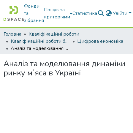
Фонди
Пошук за
та
Статистика
Увійти
критеріями
зібрання
Головна
Кваліфікаційні роботи
Кваліфікаційні роботи бакалаврів
Цифрова економіка
Аналіз та моделювання динаміки ринку мʼяса в Україні
Аналіз та моделювання динаміки
ринку мʼяса в Україні
Вантажиться...