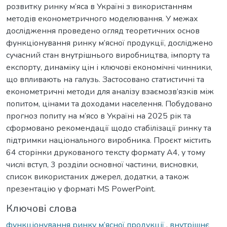
розвитку ринку м’яса в Україні з використанням
методів економетричного моделювання. У межах
дослідження проведено огляд теоретичних основ
функціонування ринку м’ясної продукції, досліджено
сучасний стан внутрішнього виробництва, імпорту та
експорту, динаміку цін і ключові економічні чинники,
що впливають на галузь. Застосовано статистичні та
економетричні методи для аналізу взаємозв’язків між
попитом, цінами та доходами населення. Побудовано
прогноз попиту на м’ясо в Україні на 2025 рік та
сформовано рекомендації щодо стабілізації ринку та
підтримки національного виробника. Проєкт містить
64 сторінки друкованого тексту формату А4, у тому
числі вступ, 3 розділи основної частини, висновки,
список використаних джерел, додатки, а також
презентацію у форматі MS PowerPoint.
Ключові слова
функціонування ринку м’ясної продукції
,
внутрішнє