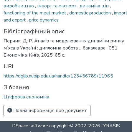
виробництво
,
імпорт та експорт
,
динаміка цін
,
functioning of the meat market
,
domestic production
,
import
and export
,
price dynamics
Бібліографічний опис
Перчик, Д. Р. Аналіз та моделювання динаміки ринку
мʼяса в Україні : дипломна робота ... бакалавра : 051
Економіка. Київ, 2025. 65 с.
URI
https://dglib.nubip.edu.ua/handle/123456789/11965
Зібрання
Цифрова економіка
Повна інформація про документ
DSpace software
copyright © 2002-2026
LYRASIS