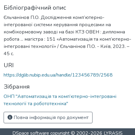
Бібліографічний опис
Єльчанінов П.О. Дослідження комп’ютерно-
інтегрованої системи керування процесами на
комбікормовому заводі на базі КТЗ ОВЕН : дипломна
робота ... магістра : 151 «Автоматизація та комп’ютерно-
інтегровані технології» / Єльчанінов П.О. - Київ, 2023. –
45 с.
URI
https://dglib.nubip.edu.ua/handle/123456789/2568
Зібрання
ОНП "Автоматизація та комп’ютерно-інтегровані
технології та робототехніка"
Повна інформація про документ
DSpace software
copyright © 2002-2026
LYRASIS