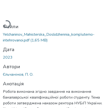
Вантажиться...
Файли
Yelchaninov_Мahisterska_Doslidzhennia_komp’iuterno-
intehrovanoi.pdf
(1,65 MB)
Дата
2023
Автори
Єльчанінов, П. О.
Анотація
Робота виконана згідно завдання на виконання
бакалаврської кваліфікаційної роботи студенту. Тема
роботи затверджена наказом ректора НУБіП України.