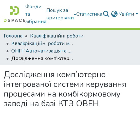
Фонди
Пошук за
та
Статистика
Увійти
критеріями
зібрання
Головна
Кваліфікаційні роботи
Кваліфікаційні роботи магістрів
ОНП "Автоматизація та комп’ютерно-інтегровані технології та робототехніка"
Дослідження комп’ютерно-інтегрованої системи керування процесами на комбікормовому заводі на базі КТЗ ОВЕН
Дослідження комп’ютерно-
інтегрованої системи керування
процесами на комбікормовому
заводі на базі КТЗ ОВЕН