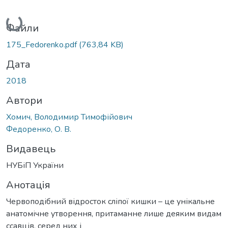
Вантажиться...
Файли
175_Fedorenko.pdf
(763,84 KB)
Дата
2018
Автори
Хомич, Володимир Тимофійович
Федоренко, О. В.
Видавець
НУБіП України
Анотація
Червоподібний відросток сліпої кишки – це унікальне
анатомічне утворення, притаманне лише деяким видам
ссавців, серед них і