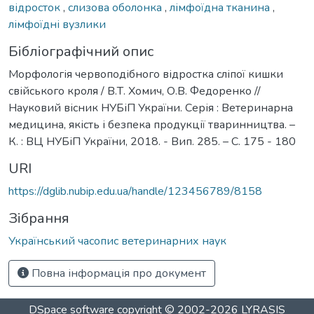
відросток
,
слизова оболонка
,
лімфоїдна тканина
,
лімфоїдні вузлики
Бібліографічний опис
Морфологія червоподібного відростка сліпої кишки
свійського кроля / В.Т. Хомич, О.В. Федоренко //
Науковий вісник НУБіП України. Серія : Ветеринарна
медицина, якість і безпека продукції тваринництва. –
К. : ВЦ НУБіП України, 2018. - Вип. 285. – С. 175 - 180
URI
https://dglib.nubip.edu.ua/handle/123456789/8158
Зібрання
Український часопис ветеринарних наук
Повна інформація про документ
DSpace software
copyright © 2002-2026
LYRASIS