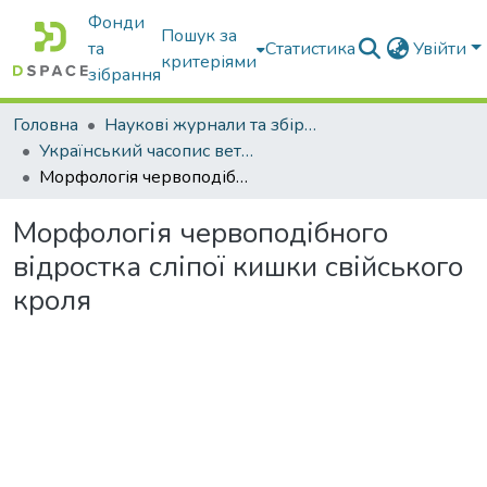
Фонди
Пошук за
та
Статистика
Увійти
критеріями
зібрання
Головна
Наукові журнали та збірники видань
Український часопис ветеринарних наук
Морфологія червоподібного відростка сліпої кишки свійського кроля
Морфологія червоподібного
відростка сліпої кишки свійського
кроля