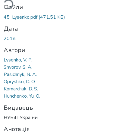
Файли
45_Lysenko.pdf
(471,51 KB)
Дата
2018
Автори
Lysenko, V. P.
Shvorov, S. A.
Pasichnyk, N. A.
Opryshko, O. O.
Komarchuk, D. S.
Hunchenko, Yu. O.
Видавець
НУБіП України
Анотація