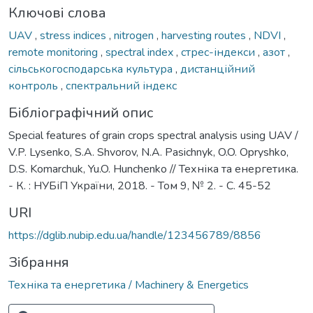
Ключові слова
UAV
,
stress indices
,
nitrogen
,
harvesting routes
,
NDVI
,
remote monitoring
,
spectral index
,
стрес-індекси
,
азот
,
сільськогосподарська культура
,
дистанційний
контроль
,
спектральний індекс
Бібліографічний опис
Special features of grain crops spectral analysis using UAV /
V.P. Lysenko, S.A. Shvorov, N.A. Pasichnyk, O.O. Opryshko,
D.S. Komarchuk, Yu.O. Hunchenko // Техніка та енергетика.
- К. : НУБіП України, 2018. - Том 9, № 2. - С. 45-52
URI
https://dglib.nubip.edu.ua/handle/123456789/8856
Зібрання
Техніка та енергетика / Machinery & Energetics