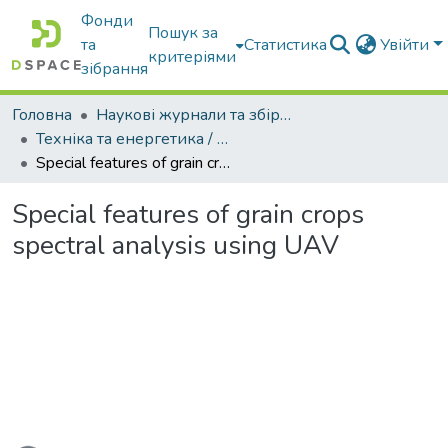
Фонди
Пошук за
та
Статистика
Увійти
критеріями
зібрання
Головна
Наукові журнали та збірники видань
Техніка та енергетика / Machinery & Energetics
Special features of grain crops spectral analysis using UAV
Special features of grain crops
spectral analysis using UAV
житься...