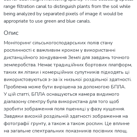
range filtration canal to distinguish plants from the soil while
being analyzed by separated pixels of image it would be
appropriate to use green and blue canals.
Опис
Моніторинг сільськогосподарських полів стану
рослинності є важливим кроком у використанні
дистанційного зондування Землі для завдань точного
землеробства. Немає традиційних бортових платформ,
таких як літаки і комерційних супутників підходять ці
використовуються з-за їх низької роздільної здатності.
Проблема може бути вирішена за допомогою БПЛА.
У цій статті, БПЛА оснащуються камера видимого
діапазону спектру була використана для того щоб
зробити зображення поля пшениці у фазу кущення.
Завдяки високій роздільній здатності зображення на
фотографії грунту, а також а також рослин. Це вплине
на загальне спектральних показників посівних площ.