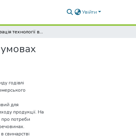
Увійти
Оптимізація технології виробництва свинини в умовах фермерського господарства
 умовах
ду годівлі
ермерського
ивий для
ходу продукції. На
 про потреби
речовинах.
в свинарстві