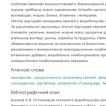
особливо важливо використовувати збалансований 
кормів, найбільш повно задовольняє потреби організм
вуглеводах, жирах, білках, вітамінах і мінералах.
Метою відгодівлі молодняку свиней є виробництво
За раціональної організації м’ясної відгодівлі свин
соковите, молочне, помірно жирне м’ясо, придатне 
в’яленому вигляді, шинку, корейку та грудинку. На
збалансування раціонів за поживними та біологічно
речовинами є використання повнораціонних комбіко
вітамінних добавок, вироблених комбікормовою пр
комерційними комбікормовими заводами.
Ключові слова
свинарство
,
продуктивність молодняку свиней
,
фер
господарство
,
pig farming
,
productivity of young pigs
,
f
Бібліографічний опис
Бичков А.В. Оптимізація технології виробництва св
фермерського господарства : дипломна робота ... магі