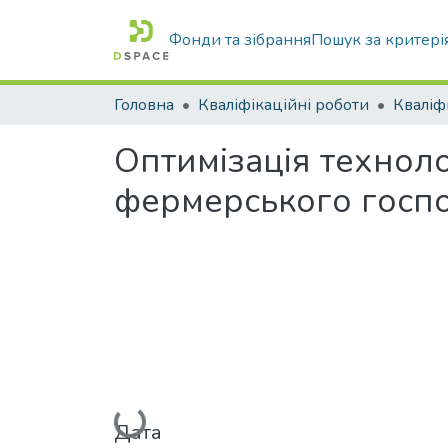
Фонди та зібрання
Пошук за критері
Головна
Кваліфікаційні роботи
Оптимізація технол
фермерського госп
Вантажиться...
Дата