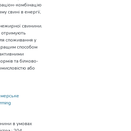
раціон-комбінацію
у свині в енергії,
 нежирної свинини.
ей отримують
для споживання у
йкращим способом
 активними
рмів та білково-
омисловістю або
мерське
arming
инини в умовах
стра : 204