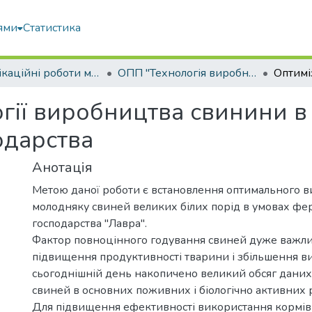
ями
Статистика
Кваліфікаційні роботи магістрів
ОПП "Технологія виробництва і переробки продукції тваринництва"
огії виробництва свинини в
одарства
Анотація
Метою даної роботи є встановлення оптимального ви
молодняку свиней великих білих порід в умовах ф
господарства "Лавра".
Фактор повноцінного годування свиней дуже важл
підвищення продуктивності тварини і збільшення ви
сьогоднішній день накопичено великий обсяг даних
свиней в основних поживних і біологічно активних 
Для підвищення ефективності використання кормів 