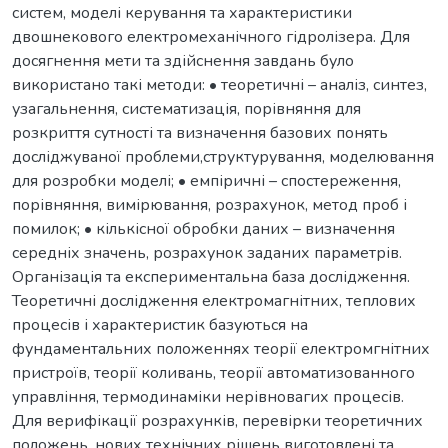
систем, моделі керування та характеристики
двошнекового електромеханічного гідролізера. Для
досягнення мети та здійснення завдань було
використано такі методи: • теоретичні – аналіз, синтез,
узагальнення, систематизація, порівняння для
розкриття сутності та визначення базових понять
досліджуваної проблеми,структурування, моделювання
для розробки моделі; • емпіричні – спостереження,
порівняння, вимірювання, розрахунок, метод проб і
помилок; • кількісної обробки даних – визначення
середніх значень, розрахунок заданих параметрів.
Організація та експериментальна база дослідження.
Теоретичні дослідження електромагнітних, теплових
процесів і характеристик базуються на
фундаментальних положеннях теорії електромгнітних
пристроїв, теорії коливань, теорії автоматизованного
управління, термодинаміки нерівновагих процесів.
Для верифікації розрахунків, перевірки теоретичних
положень, нових технічних рішень виготовлені та