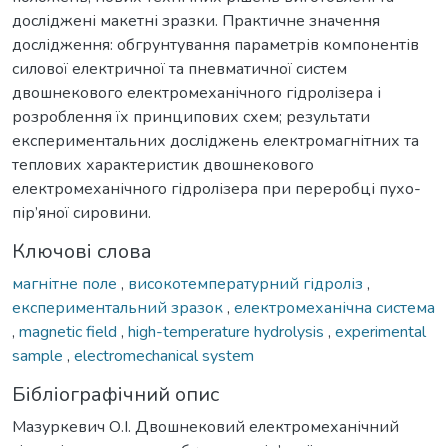
досліджені макетні зразки. Практичне значення
дослідження: обгрунтування параметрів компонентів
силової електричної та пневматичної систем
двошнекового електромеханічного гідролізера і
розроблення їх принципових схем; результати
експериментальних досліджень електромагнітних та
теплових характеристик двошнекового
електромеханічного гідролізера при переробці пухо-
пір’яної сировини.
Ключові слова
магнітне поле
,
високотемпературний гідроліз
,
експериментальний зразок
,
електромеханічна система
,
magnetic field
,
high-temperature hydrolysis
,
experimental
sample
,
electromechanical system
Бібліографічний опис
Мазуркевич О.І. Двошнековий електромеханічний