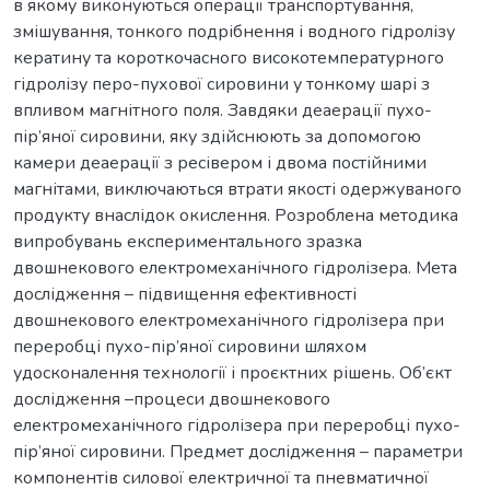
в якому виконуються операції транспортування,
змішування, тонкого подрібнення і водного гідролізу
кератину та короткочасного високотемпературного
гідролізу перо-пухової сировини у тонкому шарі з
впливом магнітного поля. Завдяки деаерації пухо-
пір’яної сировини, яку здійснюють за допомогою
камери деаерації з ресівером і двома постійними
магнітами, виключаються втрати якості одержуваного
продукту внаслідок окислення. Розроблена методика
випробувань експериментального зразка
двошнекового електромеханічного гідролізера. Мета
дослідження – підвищення ефективності
двошнекового електромеханічного гідролізера при
переробці пухо-пір’яної сировини шляхом
удосконалення технології і проєктних рішень. Об’єкт
дослідження –процеси двошнекового
електромеханічного гідролізера при переробці пухо-
пір’яної сировини. Предмет дослідження – параметри
компонентів силової електричної та пневматичної