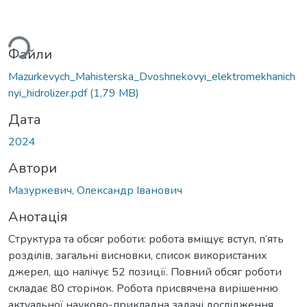
житься...
Файли
Mazurkevych_Mahisterska_Dvoshnekovyi_elektromekhanich
nyi_hidrolizer.pdf
(1,79 MB)
Дата
2024
Автори
Мазуркевич, Олександр Іванович
Анотація
Структура та обсяг роботи: робота вміщує вступ, п’ять
розділів, загальні висновки, список використаних
джерел, що налічує 52 позиції. Повний обсяг роботи
складає 80 сторінок. Робота присвячена вирішенню
актуальної науково-прикладна задачі дослідження