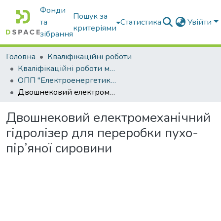
Фонди
Пошук за
та
Статистика
Увійти
критеріями
зібрання
Головна
Кваліфікаційні роботи
Кваліфікаційні роботи магістрів
ОПП "Електроенергетика, електротехніка та електромеханіка"
Двошнековий електромеханічний гідролізер для переробки пухо-пір’яної сировини
Двошнековий електромеханічний
гідролізер для переробки пухо-
пір’яної сировини