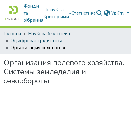
Фонди
Пошук за
та
Статистика
Увійти
критеріями
зібрання
Головна
Наукова бібліотека
Оцифровані рідкісні та цінні видання з фонду наукової бібліотеки
Организация полевого хозяйства. Системы земледелия и севообороты
Организация полевого хозяйства.
Системы земледелия и
севообороты