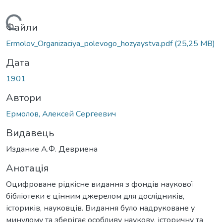
Вантажиться...
Файли
Ermolov_Organizaciya_polevogo_hozyaystva.pdf
(25,25 MB)
Дата
1901
Автори
Ермолов, Алексей Сергеевич
Видавець
Издание А.Ф. Девриена
Анотація
Оцифроване рідкісне видання з фондів наукової
бібліотеки є цінним джерелом для дослідників,
істориків, науковців. Видання було надруковане у
минулому та зберігає особливу наукову, історичну та