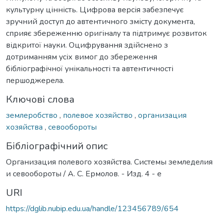
культурну цінність. Цифрова версія забезпечує
зручний доступ до автентичного змісту документа,
сприяє збереженню оригіналу та підтримує розвиток
відкритої науки. Оцифрування здійснено з
дотриманням усіх вимог до збереження
бібліографічної унікальності та автентичності
першоджерела.
Ключові слова
землеробство
,
полевое хозяйство
,
организация
хозяйства
,
севообороты
Бібліографічний опис
Организация полевого хозяйства. Системы земледелия
и севообороты / А. С. Ермолов. - Изд. 4 - е
URI
https://dglib.nubip.edu.ua/handle/123456789/654