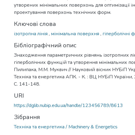
утворених мінімальних поверхонь для оптимізації 
проектування поверхонь технічних форм.
Ключові слова
ізотропна лінія
,
мінімальна поверхня
,
гіперболічні ф
Бібліографічний опис
Знаходження параметричних рівнянь ізотропних лі
гіперболічних функцій та утворення мінімальних пов
Пилипака, М.М. Муквич // Науковий вісник НУБіП Укра
Техніка та енергетика АПК. - К. : ВЦ НУБіП України, 2
С. 141-148.
URI
https://dglib.nubip.edu.ua/handle/123456789/8613
Зібрання
Техніка та енергетика / Machinery & Energetics