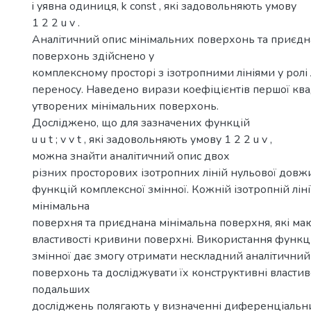
i уявна одиниця, k const , які задовольняють умову
1 2 2 u v .
Аналітичний опис мінімальних поверхонь та приєдн
поверхонь здійснено у
комплексному просторі з ізотропними лініями у ролі л
переносу. Наведено вирази коефіцієнтів першої кв
утворених мінімальних поверхонь.
Досліджено, що для зазначених функцій
u u t ; v v t , які задовольняють умову 1 2 2 u v ,
можна знайти аналітичний опис двох
різних просторових ізотропних ліній нульової дов
функцій комплексної змінної. Кожній ізотропній ліні
мінімальна
поверхня та приєднана мінімальна поверхня, які маю
властивості кривини поверхні. Використання функц
змінної дає змогу отримати нескладний аналітичний
поверхонь та досліджувати їх конструктивні властив
подальших
досліджень полягають у визначенні диференціальн