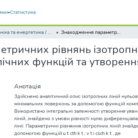
ями
Статистика
Техніка та енергетика / Machinery & Energetics
Знаходження параметричних рівнянь ізотропних ліній за допомогою гіперболічних функцій та утворення мінімальних поверхонь
тричних рівнянь ізотропни
ічних функцій та утворенн
Анотація
Здійснено аналітичний опис ізотропних ліній нульо
мінімальних поверхонь за допомогою функцій компл
Використано інтегральні залежності утворення уявн
ліній, знайдено з умови рівності нулю диференціала
лінії. Параметричні рівняння ізотропних ліній знайд
допомогою функцій u t cth k t ; v t i csch k t , де