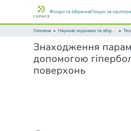
Фонди та зібрання
Пошук за критері
Головна
Наукові журнали та збірники видань
Знаходження параме
допомогою гіпербол
поверхонь
Вантажиться...