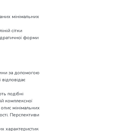
аних мінімальних
іній сітки
адратичної форми
жини за допомогою
ї відповідає
ть подібні
ій комплексної
 опис мінімальних
ості. Перспективи
их характеристик