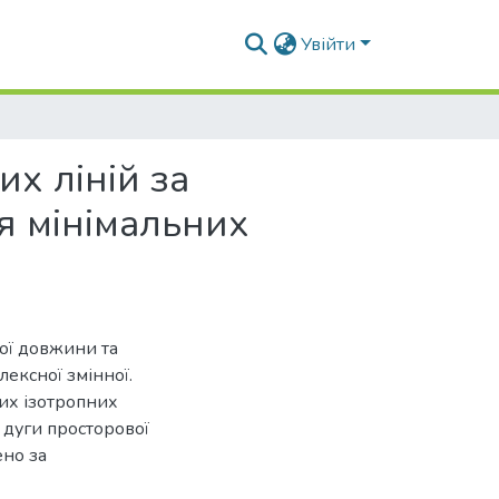
Увійти
х ліній за
я мінімальних
вої довжини та
ексної змінної.
их ізотропних
 дуги просторової
ено за