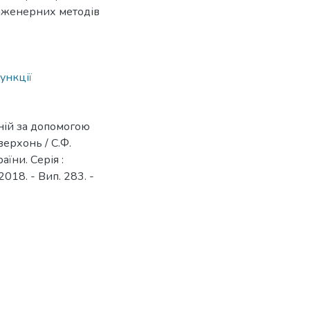
інженерних методів
ункції
ній за допомогою
ерхонь / С.Ф.
їни. Серія :
018. - Вип. 283. -