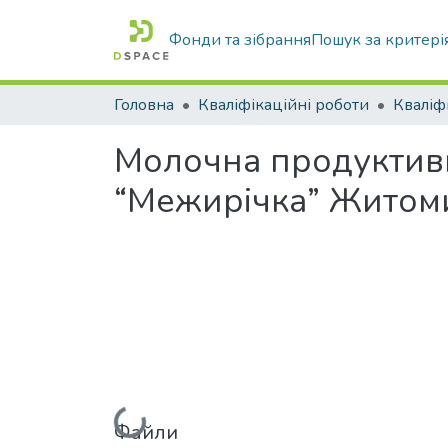
Фонди та зібрання
Пошук за критері
Головна
Кваліфікаційні роботи
Молочна продуктивні
“Межирічка” Житоми
Файли