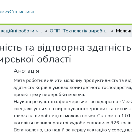
ями
Статистика
Кваліфікаційні роботи магістрів
ОПП "Технологія виробництва і переробки продукції тваринництва"
сть та відтворна здатність
рської області
Анотація
Мета роботи: вивчити молочну продуктивність та в
здатність корів в умовах конктретного господарства
проєкт цеху переробки молока.
Наукові результати: фермерське господарство «Меж
спеціалізується на вирощуванні зернових та технічн
також на виробництві молока і м’яса. Станом на 1.0
поголів’я великої рогатої xудоби становило 926 голів
Встановлено, що надій за першу лактацію у середнь