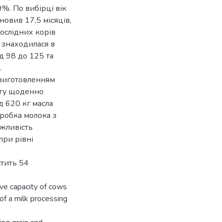
9%. По вибірці вік
овив 17,5 місяців,
дослідних корів
у знаходилася в
д 98 до 125 та
.
 виготовленням
огу щоденно
д 620 кг масла
еробка молока з
ожливість
при рівні
стить 54
ive capacity of cows
 of a milk processing