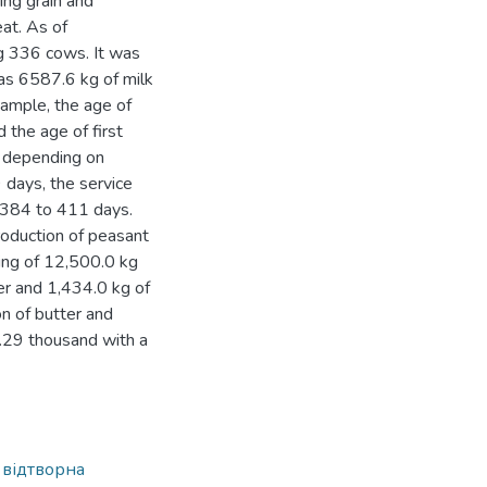
ing grain and
eat. As of
g 336 cows. It was
was 6587.6 kg of milk
sample, the age of
 the age of first
, depending on
 days, the service
m 384 to 411 days.
roduction of peasant
sing of 12,500.0 kg
er and 1,434.0 kg of
n of butter and
.29 thousand with a
,
відтворна