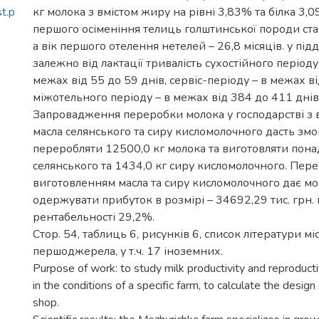
t.p
кг молока з вмістом жиру на рівні 3,83% та білка 3,0
першого осіменіння телиць голштинської породи стан
а вік першого отелення нетелей – 26,8 місяців. у під
залежно від лактації тривалість сухостійного період
межах від 55 до 59 днів, сервіс-періоду – в межах ві
міжотельного періоду – в межах від 384 до 411 днів
Запровадження переробки молока у господарстві з
масла селянського та сиру кисломолочного дасть зм
переробляти 12500,0 кг молока та виготовляти пона
селянського та 1434,0 кг сиру кисломолочного. Пер
виготовленням масла та сиру кисломолочного дає м
одержувати прибуток в розмірі – 34692,29 тис. грн. 
рентабельності 29,2%.
Стор. 54, таблиць 6, рисунків 6, список літератури мі
першоджерела, у т.ч. 17 іноземних.
Purpose of work: to study milk productivity and reproduct
in the conditions of a specific farm, to calculate the design
shop.