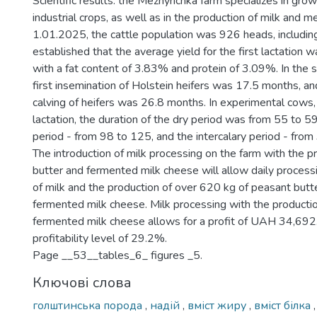
Scientific results: the Mezhyrichka farm specializes in grow
industrial crops, as well as in the production of milk and m
1.01.2025, the cattle population was 926 heads, includin
established that the average yield for the first lactation 
with a fat content of 3.83% and protein of 3.09%. In the 
first insemination of Holstein heifers was 17.5 months, and
calving of heifers was 26.8 months. In experimental cows
lactation, the duration of the dry period was from 55 to 59
period - from 98 to 125, and the intercalary period - fro
The introduction of milk processing on the farm with the p
butter and fermented milk cheese will allow daily proces
of milk and the production of over 620 kg of peasant butt
fermented milk cheese. Milk processing with the productio
fermented milk cheese allows for a profit of UAH 34,692
profitability level of 29.2%.
Page __53__tables_6_ figures _5.
Ключові слова
голштинська порода
,
надій
,
вміст жиру
,
вміст білка