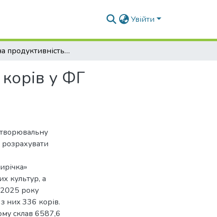
Увійти
Молочна продуктивність та відтворна здатність корів у ФГ “Межирічка” Житомирської області
 корів у ФГ
ідтворювальну
, розрахувати
ирічка»
их культур, а
1 2025 року
 з ниx 336 корів.
ому склав 6587,6