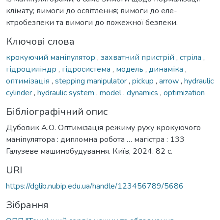
клімату; вимоги до освітлення; вимоги до еле-
ктробезпеки та вимоги до пожежної безпеки.
Ключові слова
крокуючий маніпулятор
,
захватний пристрій
,
стріла
,
гідроциліндр
,
гідросистема
,
модель
,
динаміка
,
оптимізація
,
stepping manipulator
,
pickup
,
arrow
,
hydraulic
cylinder
,
hydraulic system
,
model
,
dynamics
,
optimization
Бібліографічний опис
Дубовик А.О. Оптимізація режиму руху крокуючого
маніпулятора : дипломна робота … магістра : 133
Галузеве машинобудування. Київ, 2024. 82 с.
URI
https://dglib.nubip.edu.ua/handle/123456789/5686
Зібрання