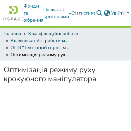
Фонди
Пошук за
та
Статистика
Увійти
критеріями
зібрання
Головна
Кваліфікаційні роботи
Кваліфікаційні роботи магістрів
ОПП "Технічний сервіс машин та обладнання сільськогосподарського виробництва"
Оптимізація режиму руху крокуючого маніпулятора
Оптимізація режиму руху
крокуючого маніпулятора