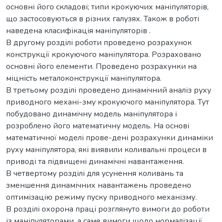
основні його складові; типи крокуючих маніпуляторів,
що застосовуються в різних галузях. Також в роботі
наведена класифікація маніпуляторів .
В другому розділі роботи проведено розрахунок
конструкції крокуючого маніпулятора. Розраховано
основні його елементи. Проведено розрахунки на
міцність металоконструкції маніпулятора.
В третьому розділі проведено динамічний аналіз руху
приводного механі-зму крокуючого маніпулятора. Тут
побудовано динамічну модель маніпулятора і
розроблено його математичну модель. На основі
математичної моделі прове-дені розрахунки динаміки
руху маніпулятора, які виявили коливальні процеси в
приводі та підвищені динамічні навантаження.
В четвертому розділі для усунення коливань та
зменшення динамічних навантажень проведено
оптимізацію режиму пуску приводного механізму.
В розділі охорона праці розглянуто вимоги до роботи
із маніпуляторами, а саме вимоги щодо нормалізації