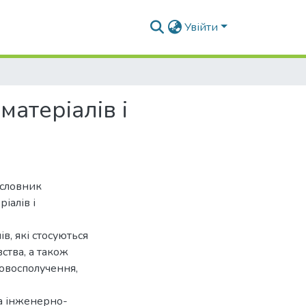
Увійти
атеріалів і
 словник
іалів і
, які стосуються
ства, а також
овосполучення,
а інженерно-