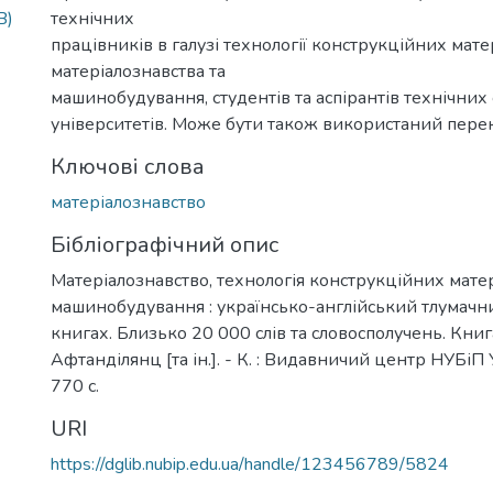
B)
технічних
працівників в галузі технології конструкційних матер
матеріалознавства та
машинобудування, студентів та аспірантів технічних
університетів. Може бути також використаний пере
Ключові слова
матеріалознавство
Бібліографічний опис
Матеріалознавство, технологія конструкційних матері
машинобудування : українсько-англійський тлумачни
книгах. Близько 20 000 слів та словосполучень. Книга 
Афтанділянц [та ін.]. - К. : Видавничий центр НУБіП 
770 с.
URI
https://dglib.nubip.edu.ua/handle/123456789/5824