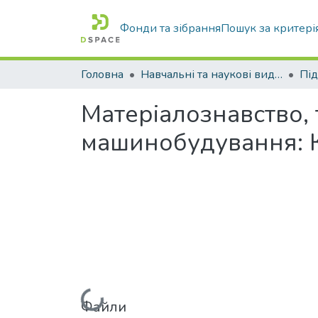
Фонди та зібрання
Пошук за критері
Головна
Навчальні та наукові видання
Матеріалознавство, 
машинобудування: К
Файли