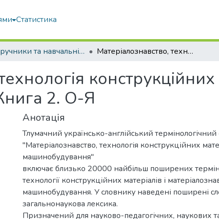
ями
Статистика
Підручники та навчальні посібники
Матеріалознавство, технологія конструкційних матеріалів і машинобудування: Книга 2. О-Я
технологія конструкційних м
нига 2. О-Я
Анотація
Тлумачний українсько-англійський термінологічний
"Матеріалознавство, технологія конструкційних матер
машинобудування"
включає близько 20000 найбільш поширених термінів
технології конструкційних матеріалів і матеріалознав
машинобудування. У словнику наведені поширені сл
загальнонаукова лексика.
Призначений для науково-педагогічних, наукових т