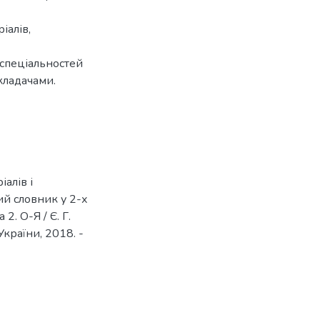
іалів,
 спеціальностей
кладачами.
алів і
й словник у 2-х
2. О-Я / Є. Г.
України, 2018. -