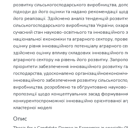
розвитку сільськогосподарського виробництва, доп
підходи до його оцінки та надано рекомендації що
його реалізації. Здійснено аналіз тенденцій розвитк
сільськогосподарського виробництва України, охар
сучасний стан науково-освітнього та інноваційного
національної економіки та аграрного сектору, пров
оцінку рівня інноваційного потенціалу аграрного се
здійснено оцінку впливу складових інноваційного п
аграрного сектору на рівень його розвитку. Запропо
пріоритети забезпечення інноваційного розвитку гал
господарства, удосконалено організаційноекономіч
інноваційного забезпечення розвитку сільськогосп
виробництва, розроблено та обґрунтовано науково-
пропозиції щодо концептуальних засад формуванн
конкурентоспроможної інноваційно орієнтованої а
кластерної моделі
Опис