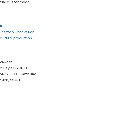
rial cluster model
йного
кластер
,
innovation
,
icultural production
,
рського
х наук 08.00.03
м" / Є.Ю. Гнатенко
ористування