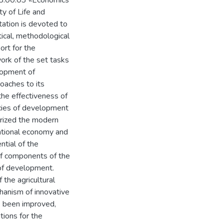
 08.00.03 «Economics
y of Life and
tation is devoted to
ical, methodological
ort for the
ork of the set tasks
lopment of
roaches to its
he effectiveness of
ncies of development
terized the modern
national economy and
ntial of the
 of components of the
l of development.
 the agricultural
hanism of innovative
s been improved,
tions for the