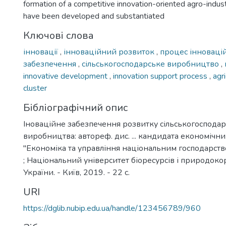
formation of a competitive innovation-oriented agro-indust
have been developed and substantiated
Ключові слова
інновації
,
інноваційний розвиток
,
процес інноваці
забезпечення
,
сільськогосподарське виробництво
,
innovative development
,
innovation support process
,
agr
cluster
Бібліографічний опис
Іноваційне забезпечення розвитку сільськогоспода
виробництва: автореф. дис. ... кандидата економічни
"Економіка та управління національним господарство
; Національний університет біоресурсів і природок
України. - Київ, 2019. - 22 с.
URI
https://dglib.nubip.edu.ua/handle/123456789/960