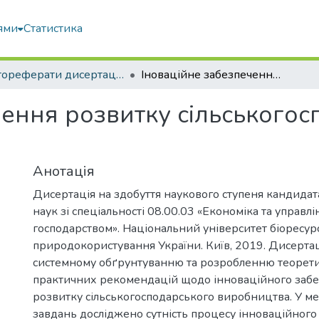
ями
Статистика
Автореферати дисертацій та дисертації
Іноваційне забезпечення розвитку сільськогосподарського виробництва
чення розвитку сільського
Анотація
Дисертація на здобуття наукового ступеня кандида
наук зі спеціальності 08.00.03 «Економіка та управл
господарством». Національний університет біоресурс
природокористування України. Київ, 2019. Дисерта
системному обґрунтуванню та розробленню теорет
практичних рекомендацій щодо інноваційного заб
розвитку сільськогосподарського виробництва. У м
завдань досліджено сутність процесу інноваційного