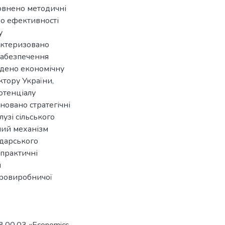
овнено методичні
до ефективності
у
актеризовано
 забезпечення
едено економічну
ктору України,
отенціалу
новано стратегічні
узі сільського
ний механізм
одарського
практичні
я
гровиробничої