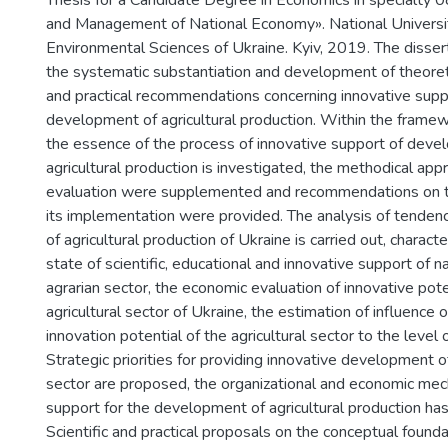
Thesis for a Candidate Degree in Economics in specialty
and Management of National Economy». National Universit
Environmental Sciences of Ukraine. Kyiv, 2019. The disser
the systematic substantiation and development of theoret
and practical recommendations concerning innovative supp
development of agricultural production. Within the framew
the essence of the process of innovative support of deve
agricultural production is investigated, the methodical app
evaluation were supplemented and recommendations on t
its implementation were provided. The analysis of tende
of agricultural production of Ukraine is carried out, charac
state of scientific, educational and innovative support of 
agrarian sector, the economic evaluation of innovative pote
agricultural sector of Ukraine, the estimation of influence
innovation potential of the agricultural sector to the leve
Strategic priorities for providing innovative development of
sector are proposed, the organizational and economic mec
support for the development of agricultural production ha
Scientific and practical proposals on the conceptual founda