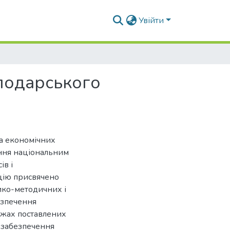
Увійти
сподарського
та економічних
іння національним
ів і
цію присвячено
ико-методичних і
езпечення
ежах поставлених
 забезпечення