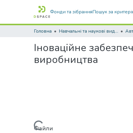
Фонди та зібрання
Пошук за критері
Головна
Навчальні та наукові видання
Іноваційне забезпе
виробництва
Вантажиться...
Файли