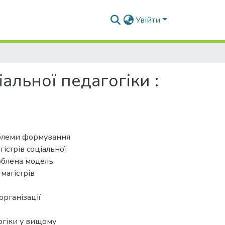
Увійти
альної педагогіки :
облеми формування
істрів соціальної
роблена модель
магістрів
організації
гогіки у вищому