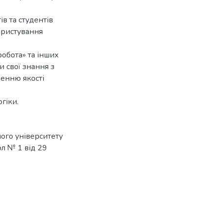
в та студентів
ористування
робота» та інших
и свої знання з
щенню якості
гіки.
ого університету
ол № 1 від 29