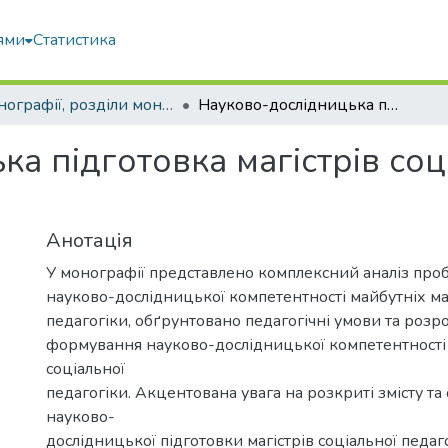
ями
Статистика
Монографії, розділи монографій, доповіді
Науково-дослідницька підготовка магістрів соціальної педагогіки : монографія
а підготовка магістрів соці
Анотація
У монографії представлено комплексний аналіз пр
науково-дослідницької компетентності майбутніх маг
педагогіки, обґрунтовано педагогічні умови та роз
формування науково-дослідницької компетентності 
соціальної
педагогіки. Акцентована увага на розкриті змісту та 
науково-
дослідницької підготовки магістрів соціальної педа