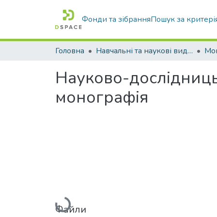
Фонди та зібрання
Пошук за критері
Головна
Навчальні та наукові видання
Науково-дослідницьк
монографія
Вантажиться...
Файли