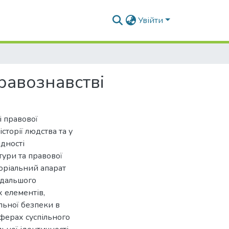
Увійти
равознавстві
і правової
сторії людства та у
дності
ури та правової
оріальний апарат
одальшого
х елементів,
льної безпеки в
сферах суспільного