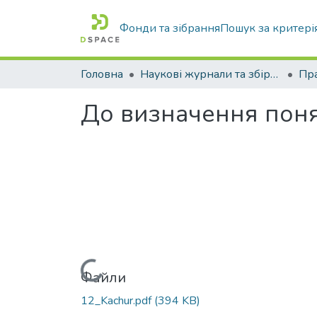
Фонди та зібрання
Пошук за критері
Головна
Наукові журнали та збірники видань
Пра
До визначення поня
Вантажиться...
Файли
12_Kachur.pdf
(394 KB)