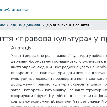
ями
Статистика
во. Людина. Довкілля.
До визначення поняття «правова культура» у правознавстві
ття «правова культура» у п
Анотація
У статті окреслено роль правової культури у побудов
держави, формуванні громадянського суспільства, в і
житті окремої людини. Зосереджено увагу на необхі
виокремити ознаки культури, дати визначення культ
культури, що дозволить розширити поняттєво-катег
дослідження правової культури, окреслити шляхи п
загальнотеоретичного аналізу її ознак та структурни
сформувати її функції у здійсненні політики націона
соціально-економічний, політичній та регіональній 