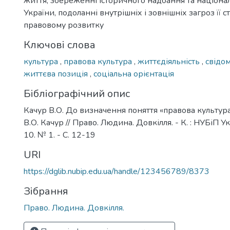
життя, збереженні історичного надбання та націонал
України, подоланні внутрішніх і зовнішніх загроз її
правовому розвитку
Ключові слова
культура
,
правова культура
,
життєдіяльність
,
свідо
життєва позиція
,
соціальна орієнтація
Бібліографічний опис
Качур В.О. До визначення поняття «правова культура
В.О. Качур // Право. Людина. Довкілля. - К. : НУБіП У
10. № 1. - С. 12-19
URI
https://dglib.nubip.edu.ua/handle/123456789/8373
Зібрання
Право. Людина. Довкілля.