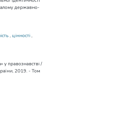
ьної ідентичності
 сталому державно-
мість
,
цінності
,
» у правознавстві /
країни, 2019. - Том