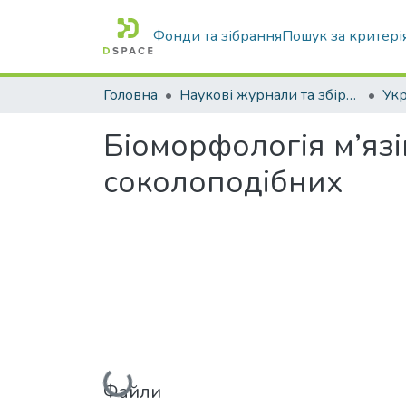
Фонди та зібрання
Пошук за критері
Головна
Наукові журнали та збірники видань
Біоморфологія м’язі
соколоподібних
Вантажиться...
Файли