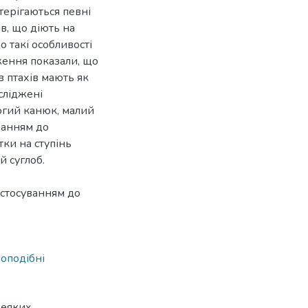
стерігаються певні
ів, що діють на
 такі особливості
дження показали, що
в птахів мають як
осліджені
огий канюк, малий
ванням до
тки на ступінь
й суглоб.
стосуванням до
оподібні
деяких