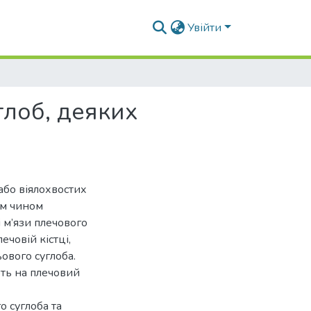
Увійти
глоб, деяких
або віялохвостих
им чином
і м’язи плечового
ечовій кістці,
ьового суглоба.
ють на плечовий
о суглоба та