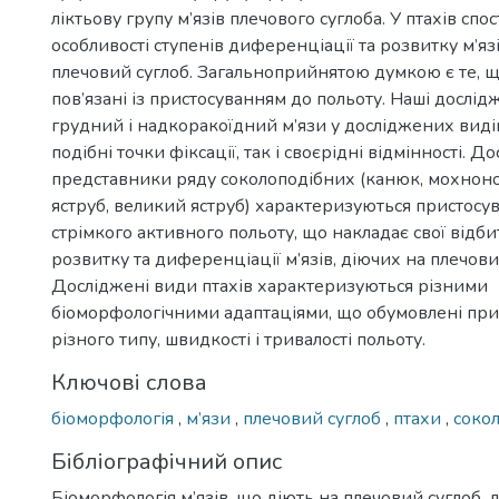
ліктьову групу м’язів плечового суглоба. У птахів спо
особливості ступенів диференціації та розвитку м’яз
плечовий суглоб. Загальноприйнятою думкою є те, що
пов’язані із пристосуванням до польоту. Наші дослі
грудний і надкоракоїдний м’язи у досліджених виді
подібні точки фіксації, так і своєрідні відмінності. Д
представники ряду соколоподібних (канюк, мохнон
яструб, великий яструб) характеризуються пристосу
стрімкого активного польоту, що накладає свої відби
розвитку та диференціації м’язів, діючих на плечови
Досліджені види птахів характеризуються різними
біоморфологічними адаптаціями, що обумовлені при
різного типу, швидкості і тривалості польоту.
Ключові слова
біоморфологія
,
м’язи
,
плечовий суглоб
,
птахи
,
сокол
Бібліографічний опис
Біоморфологія м’язів, що діють на плечовий суглоб, 