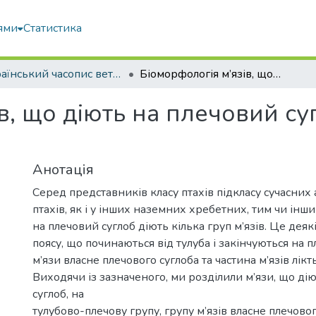
ями
Статистика
Український часопис ветеринарних наук
Біоморфологія м’язів, що діють на плечовий суглоб, деяких соколоподібних
в, що діють на плечовий су
Анотація
Серед представників класу птахів підкласу сучасних 
птахів, як і у інших наземних хребетних, тим чи інш
на плечовий суглоб діють кілька груп м’язів. Це деяк
поясу, що починаються від тулуба і закінчуються на пл
м’язи власне плечового суглоба та частина м’язів лікт
Виходячи із зазначеного, ми розділили м’язи, що ді
суглоб, на
тулубово-плечову групу, групу м’язів власне плечовог