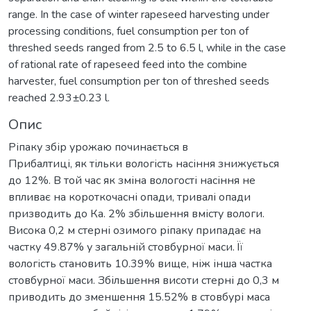
range. In the case of winter rapeseed harvesting under
processing conditions, fuel consumption per ton of
threshed seeds ranged from 2.5 to 6.5 l, while in the case
of rational rate of rapeseed feed into the combine
harvester, fuel consumption per ton of threshed seeds
reached 2.93±0.23 l.
Опис
Ріпаку збір урожаю починається в
Прибалтиці, як тільки вологість насіння знижується
до 12%. В той час як зміна вологості насіння не
впливає на короткочасні опади, тривалі опади
призводить до Ка. 2% збільшення вмісту вологи.
Висока 0,2 м стерні озимого ріпаку припадає на
частку 49.87% у загальній стовбурної маси. Її
вологість становить 10.39% вище, ніж інша частка
стовбурної маси. Збільшення висоти стерні до 0,3 м
приводить до зменшення 15.52% в стовбурі маса