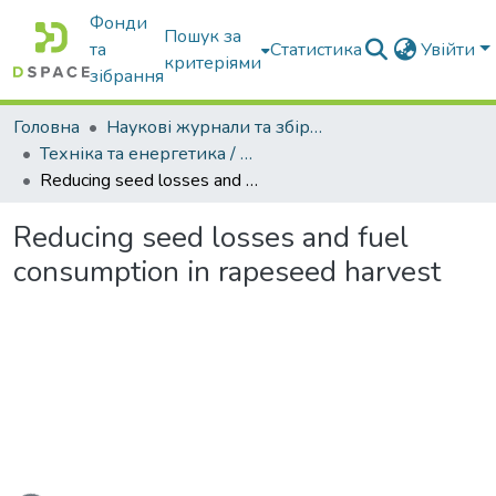
Фонди
Пошук за
та
Статистика
Увійти
критеріями
зібрання
Головна
Наукові журнали та збірники видань
Техніка та енергетика / Machinery & Energetics
Reducing seed losses and fuel consumption in rapeseed harvest
Reducing seed losses and fuel
consumption in rapeseed harvest