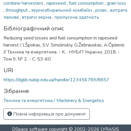
combine harvesters
,
rapeseed
,
fuel consumption
,
grain loss
,
throughput
,
зернозбиральний комбайн
,
ріпак
,
витрата
палива
,
втрати зерна
,
пропускна здатність
Бібліографічний опис
Reducing seed losses and fuel consumption in rapeseed
harvest / LŠpokas, S.V. Smolinskiy, G.Žebrauskas, A.Čiplienė
// Техніка та енергетика. - К. : НУБіП України, 2018. -
Том 9, № 2. - С. 53-60
URI
https://dglib.nubip.edu.ua/handle/123456789/8857
Зібрання
Техніка та енергетика / Machinery & Energetics
Повна інформація про документ
DSpace software
copyright © 2002-2026
LYRASIS