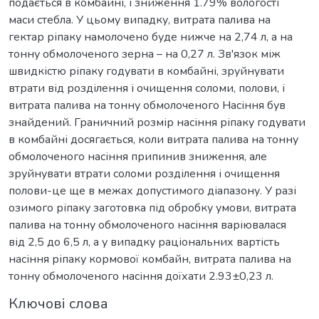
подається в комбайні, і зниження 1.79% вологості
маси стебла. У цьому випадку, витрата палива на
гектар ріпаку намолочено буде нижче на 2,74 л, а на
тонну обмолоченого зерна – на 0,27 л. Зв'язок між
швидкістю ріпаку годувати в комбайні, зруйнувати
втрати від розділення і очищення соломи, полови, і
витрата палива на тонну обмолоченого Насіння був
знайдений. Граничний розмір насіння ріпаку годувати
в комбайні досягається, коли витрата палива на тонну
обмолоченого насіння припинив зниження, але
зруйнувати втрати соломи розділення і очищення
полови-це ще в межах допустимого діапазону. У разі
озимого ріпаку заготовка під обробку умови, витрата
палива на тонну обмолоченого насіння варіювалася
від 2,5 до 6,5 л, а у випадку раціональних вартість
насіння ріпаку кормової комбайн, витрата палива на
тонну обмолоченого насіння доїхати 2.93±0,23 л.
Ключові слова