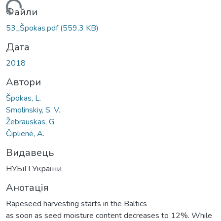
ться...
Файли
53_Špokas.pdf
(559,3 KB)
Дата
2018
Автори
Špokas, L.
Smolinskiy, S. V.
Žebrauskas, G.
Čiplienė, A.
Видавець
НУБіП України
Анотація
Rapeseed harvesting starts in the Baltics
as soon as seed moisture content decreases to 12%. While