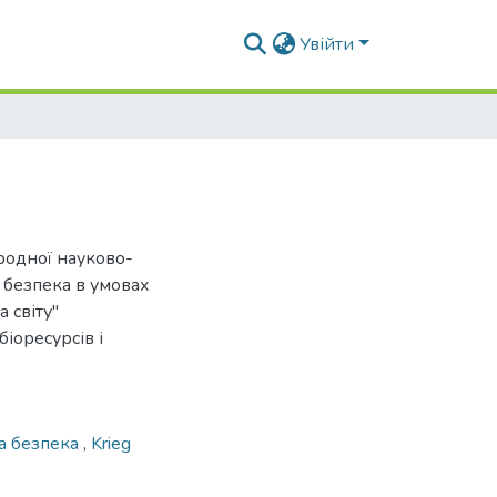
Увійти
ародної науково-
 безпека в умовах
 світу"
іоресурсів і
на безпека
,
Krieg