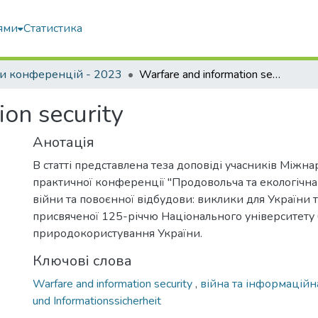
ями
Статистика
и конференцій - 2023
Warfare and information security
on security
Анотація
В статті представлена теза доповіді учасників Міжн
практичної конференції "Продовольча та екологічна
війни та повоєнної відбудови: виклики для України та
присвяченої 125-річчю Національного університету б
природокористування України.
Ключові слова
Warfare and information security
,
війна та інформацій
und Informationssicherheit