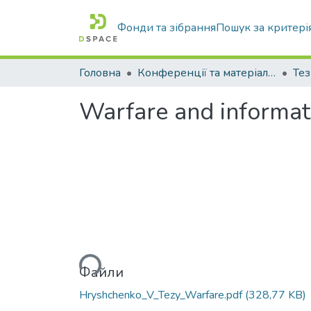
Фонди та зібрання
Пошук за критері
Головна
Конференції та матеріали конференцій
Тез
Warfare and informati
Вантажиться...
Файли
Hryshchenko_V_Tezy_Warfare.pdf
(328,77 KB)