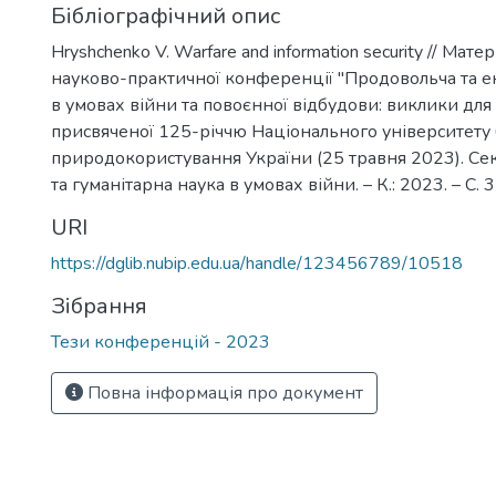
Бібліографічний опис
Hryshchenko V. Warfare and information security // Мат
науково-практичної конференції "Продовольча та е
в умовах війни та повоєнної відбудови: виклики для 
присвяченої 125-річчю Національного університету б
природокористування України (25 травня 2023). Секц
та гуманітарна наука в умовах війни. – К.: 2023. – С. 
URI
https://dglib.nubip.edu.ua/handle/123456789/10518
Зібрання
Тези конференцій - 2023
Повна інформація про документ