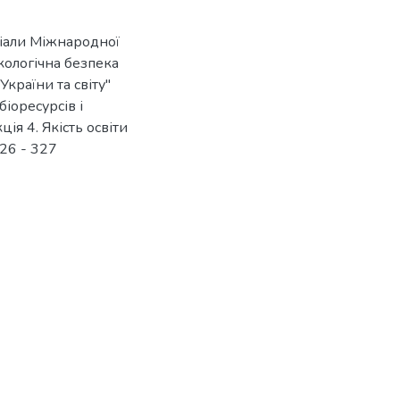
еріали Міжнародної
кологічна безпека
України та світу"
іоресурсів і
ія 4. Якість освіти
326 - 327