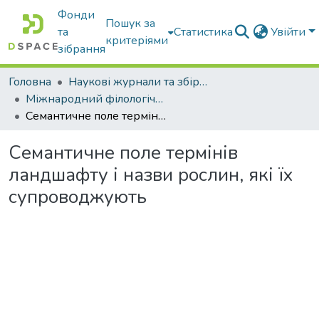
Фонди
Пошук за
та
Статистика
Увійти
критеріями
зібрання
Головна
Наукові журнали та збірники видань
Міжнародний філологічний часопис
Семантичне поле термінів ландшафту і назви рослин, які їх супроводжують
Семантичне поле термінів
ландшафту і назви рослин, які їх
супроводжують