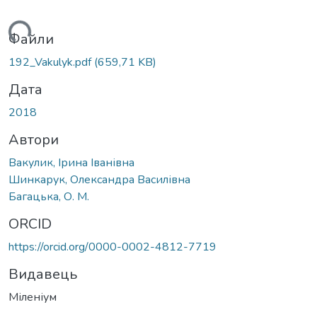
ться...
Файли
192_Vakulyk.pdf
(659,71 KB)
Дата
2018
Автори
Вакулик, Ірина Іванівна
Шинкарук, Олександра Василівна
Багацька, О. M.
ORCID
https://orcid.org/0000-0002-4812-7719
Видавець
Міленіум