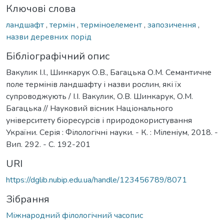
Ключові слова
ландшафт
,
термін
,
терміноелемент
,
запозичення
,
назви деревних порід
Бібліографічний опис
Вакулик І.І., Шинкарук О.В., Багацька О.M. Семантичне
поле термінів ландшафту і назви рослин, які їх
супроводжують / І.І. Вакулик, О.В. Шинкарук, О.M.
Багацька // Науковий вісник Національного
університету біоресурсів і природокористування
України. Серія : Філологічні науки. - К. : Міленіум, 2018. -
Вип. 292. - С. 192-201
URI
https://dglib.nubip.edu.ua/handle/123456789/8071
Зібрання
Міжнародний філологічний часопис