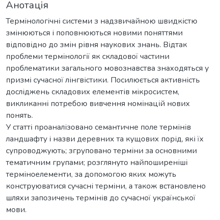
Анотація
Термінологічні системи з надзвичайною швидкістю
змінюються і поповнюються новими поняттями
відповідно до змін рівня наукових знань. Відтак
проблеми термінології як складової частини
проблематики загального мовознавства знаходяться у
призмі сучасної лінгвістики. Посилюється активність
досліджень складових елементів мікросистем,
викликанні потребою вивчення номінацій нових
понять.
У статті проаналізовано семантичне поле термінів
ландшафту і назви деревних та кущових порід, які їх
супроводжують; згруповано терміни за основними
тематичним групами; розглянуто найпоширеніші
терміноелементи, за допомогою яких можуть
конструюватися сучасні терміни, а також встановлено
шляхи запозичень термінів до сучасної української
мови.