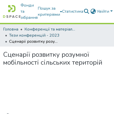
Фонди
Пошук за
та
Статистика
Увійти
критеріями
зібрання
Головна
Конференції та матеріали конференцій
Тези конференцій - 2023
Сценарії розвитку розумної мобільності сільських територій
Сценарії розвитку розумної
мобільності сільських територій
Вантажиться...