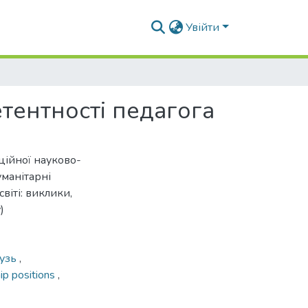
Увійти
етентності педагога
ційної науково-
уманітарні
віті: виклики,
)
лузь
,
ip positions
,