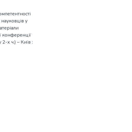
компетентності
 науковців у
матеріали
ї конференції
-х ч.) – Київ :