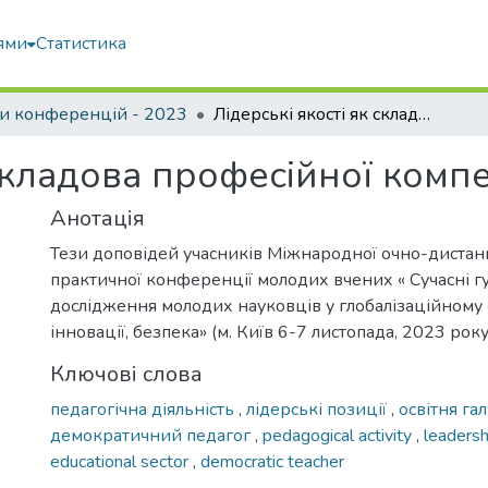
ями
Статистика
и конференцій - 2023
Лідерські якості як складова професійної компетентності педагога
 складова професійної комп
Анотація
Тези доповідей учасників Міжнародної очно-дистан
практичної конференції молодих вчених « Сучасні г
дослідження молодих науковців у глобалізаційному с
інновації, безпека» (м. Київ 6-7 листопада, 2023 року
Ключові слова
педагогічна діяльність
,
лідерські позиції
,
освітня га
демократичний педагог
,
pedagogical activity
,
leadersh
educational sector
,
democratic teacher