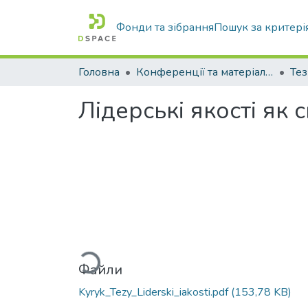
Фонди та зібрання
Пошук за критері
Головна
Конференції та матеріали конференцій
Тез
Лідерські якості як
Вантажиться...
Файли
Kyryk_Tezy_Liderski_iakosti.pdf
(153,78 KB)