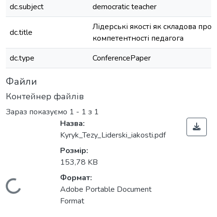
dc.subject
democratic teacher
Лідерські якості як складова про
dc.title
компетентності педагога
dc.type
ConferencePaper
Файли
Контейнер файлів
Зараз показуємо
1 - 1 з 1
Назва:
Kyryk_Tezy_Liderski_iakosti.pdf
Розмір:
153,78 KB
Формат:
Вантажиться...
Adobe Portable Document
Format