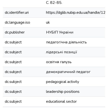
С. 82-85.
dc.identifier.uri
https://dglib.nubip.edu.ua/handle
dc.language.iso
uk
dc.publisher
НУБІП України
dc.subject
педагогічна діяльність
dc.subject
лідерські позиції
dc.subject
освітня галузь
dc.subject
демократичний педагог
dc.subject
pedagogical activity
dc.subject
leadership positions
dc.subject
educational sector