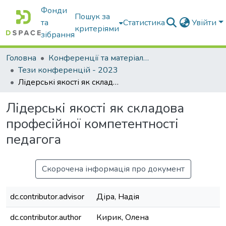
Фонди
Пошук за
та
Статистика
Увійти
критеріями
зібрання
Головна
Конференції та матеріали конференцій
Тези конференцій - 2023
Лідерські якості як складова професійної компетентності педагога
Лідерські якості як складова
професійної компетентності
педагога
Скорочена інформація про документ
dc.contributor.advisor
Діра, Надія
dc.contributor.author
Кирик, Олена