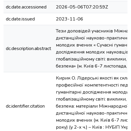
dc.date.accessioned
2026-05-06T07:20:59Z
dc.date.issued
2023-11-06
Тези доповідей учасників Міжнар
дистанційної науково-практично
молодих вчених « Сучасні гуманіт
dc.description.abstract
дослідження молодих науковців 
глобалізаційному світі: виклики, і
безпека» (м. Київ 6-7 листопада, 
Кирик О. Лідерські якості як скла
професійної компетентності педаго
гуманітарні дослідження молодих
глобалізаційному світі: виклики, і
dc.identifier.citation
безпека: матеріали Міжнародної 
дистанційної науково-практично
молодих вчених (м. Київ 6-7 лист
року) (у 2-х ч.) – Київ : НУБІП Укра