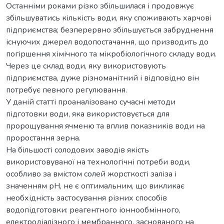
Останніми роками різко збільшилася і продовжує
збільшуватись кількість води, яку споживають харчові
підприємства; безперервно збільшується забруднення
існуючих джерел водопостачання, що призводить до
погіршення хімічного та мікробіологічного складу води.
Через це склад води, яку використовують
підприємства, дуже різноманітний і відповідно він
потребує певного регулювання.
У даній статті проаналізовано сучасні методи
підготовки води, яка використовується для
пророщування ячменю та вплив показників води на
проростання зерна.
На більшості солодових заводів якість
використовуваної на технологічні потреби води,
особливо за вмістом солей жорсткості заліза і
значенням рН, не є оптимальним, що викликає
необхідність застосування різних способів
водопідготовки: реагентного іоннообмінного,
електродіалізного і мембранного, заснованого на