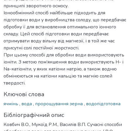
принципі зворотного осмосу.
Іонообмінний спосіб найбільше підходить для
підготовки води у виробництва солоду, що передбачає
обробку її для встановлення оптимального іонного
складу. Цей спосіб підготовки води передбачає
отримувати воду вільну від магнезії, і в той же час
присутні солі постійної жорсткості.
При цьому способі для обробки води використовують
іоніти. З метою пом’якшення води використвують H- і
Na-катіоніти, у яких катіони натрію, а також водню
обмінюються на катіони кальцію та магнію солей
твердості.
Ключові слова
ячмінь
,
вода
,
пророщування зерна
,
водопідготовка
Бібліографічний опис
Ковбич В.О., Мукоїд Р.М., Василів В.П. Сучасні способи