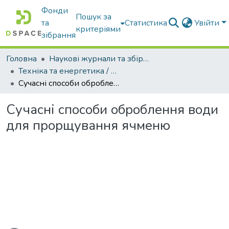
Фонди
Пошук за
та
Статистика
Увійти
критеріями
зібрання
Головна
Наукові журнали та збірники видань
Техніка та енергетика / Machinery & Energetics
Сучасні способи оброблення води для прорщування ячменю
Сучасні способи оброблення води
для прорщування ячменю