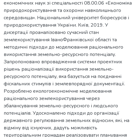
економічних наук зі спеціальності 08.00.06 «Економіка
природокористування та охорони навколишнього
середовища». Національний університет біоресурсів і
природокористування України. Київ, 2019. У
дисертації проаналізовано сучасний стан
землекористування ІваноФранківської області та
методичні підходи до моделювання раціонального
використання земельно-ресурсного потенціалу.
Запропоновано впровадження системи проектних
рішень раціоналізації використання земельно-
ресурсного потенціалу, яка базується на поєднанні
фіскальних стимулів і землевпорядної документації.
Розроблено екологоекономічне моделювання
раціонального землекористування через
збалансування земельно-ресурсного і людського
потенціалів. Удосконалено підходи до організації
державного регулювання земельних відносин, які, на
відміну від існуючих, дадуть можливість
територіальним громадам реалізовувати планування