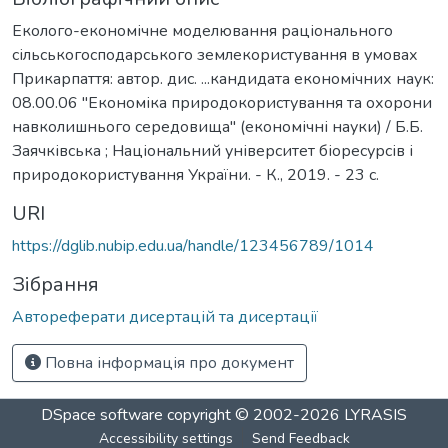
Еколого-економічне моделювання раціонального
сільськогосподарського землекористування в умовах
Прикарпаття: автор. дис. ...кандидата економічних наук:
08.00.06 "Економіка природокористування та охорони
навколишнього середовища" (економічні науки) / Б.Б.
Заячківська ; Національний університет біоресурсів і
природокористування України. - К., 2019. - 23 с.
URI
https://dglib.nubip.edu.ua/handle/123456789/1014
Зібрання
Автореферати дисертацій та дисертації
Повна інформація про документ
DSpace software
copyright © 2002-2026
LYRASIS
Accessibility settings
Send Feedback