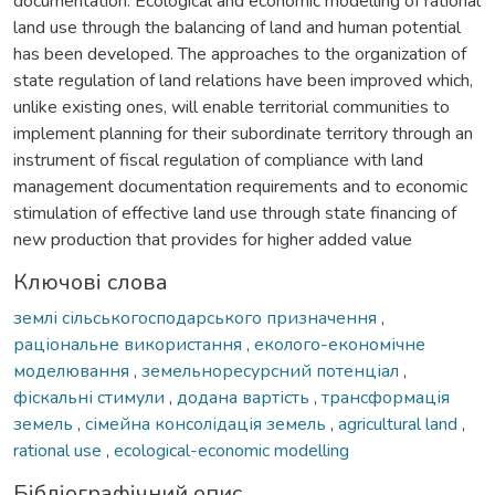
documentation. Ecological and economic modelling of rational
land use through the balancing of land and human potential
has been developed. The approaches to the organization of
state regulation of land relations have been improved which,
unlike existing ones, will enable territorial communities to
implement planning for their subordinate territory through an
instrument of fiscal regulation of compliance with land
management documentation requirements and to economic
stimulation of effective land use through state financing of
new production that provides for higher added value
Ключові слова
землі сільськогосподарського призначення
,
раціональне використання
,
еколого-економічне
моделювання
,
земельноресурсний потенціал
,
фіскальні стимули
,
додана вартість
,
трансформація
земель
,
сімейна консолідація земель
,
agricultural land
,
rational use
,
ecological-economic modelling
Бібліографічний опис