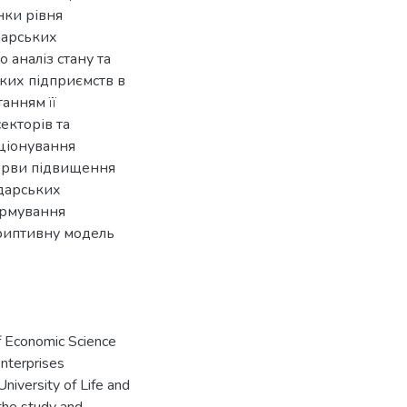
нки рівня
дарських
 аналіз стану та
ких підприємств в
танням її
екторів та
ціонування
зерви підвищення
дарських
ормування
криптивну модель
of Economic Science
nterprises
University of Life and