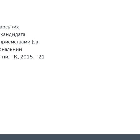
дарських
я кандидата
дприємствами (за
ціональний
и. - К., 2015. - 21