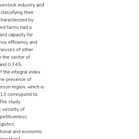
ivestock industry and
lassifying their
characterized by
xed farms had a
and capacity for
nce efficiency and
inesses of other
n the sector of
 and 0.745,
 the integral index
the presence of
erson region, which is
013 correspond to
 The study
 security of
mpetitiveness,
istics,
zational and economic