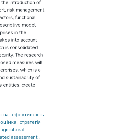
 the introduction of
ort, risk management
tors, functional
descriptive model
prises in the
takes into account
ich is consolidated
curity. The research
oposed measures will
erprises, which is a
d sustainability of
s entities, create
ства
,
ефективність
 оцінка
,
стратегія
,
agricultural
rated assessment
,