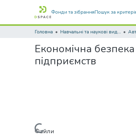
Фонди та зібрання
Пошук за критері
Головна
Навчальні та наукові видання
Економічна безпека
підприємств
Вантажиться...
Файли