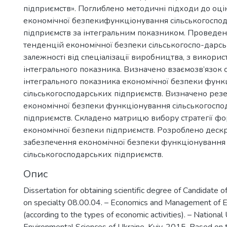
підприємств». Поглиблено методичні підходи до оці
економічної безпекифункціонування сільськогоспо
підприємств за інтегральним показником. Проведено
тенденцій економічної безпеки сільськогоспо-дарсь
залежності від спеціалізації виробництва, з викорис
інтегрального показника. Визначено взаємозв’язок с
інтегрального показника економічної безпеки функ
сільськогосподарських підприємств. Визначено ре
економічної безпеки функціонування сільськогоспо
підприємств. Складено матрицю вибору стратегії ф
економічної безпеки підприємств. Розроблено дес
забезпечення економічної безпеки функціонування
сільськогосподарських підприємств.
Опис
Dissertation for obtaining scientific degree of Candidate 
on specialty 08.00.04. – Economics and Management of E
(according to the types of economic activities). – National 