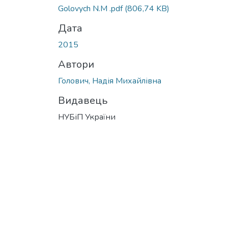
Golovych N.M .pdf
(806,74 KB)
Дата
2015
Автори
Голович, Надія Михайлівна
Видавець
НУБіП України