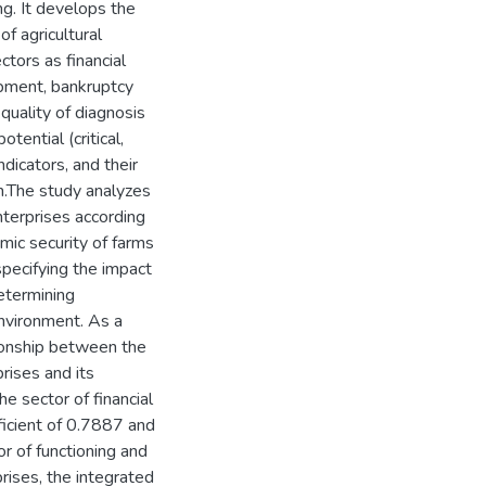
ng. It develops the
f agricultural
ctors as financial
opment, bankruptcy
quality of diagnosis
tential (critical,
indicators, and their
n.The study analyzes
nterprises according
mic security of farms
specifying the impact
etermining
environment. As a
tionship between the
prises and its
he sector of financial
ficient of 0.7887 and
or of functioning and
rises, the integrated