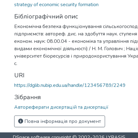
strategy of economic security formation
Бібліографічний опис
Економічна безпека функціонування сільськогоспо
підприємств: автореф. дис. на здобуття наук. ступен
економ. наук: 08.00.04 - економіка та управління пі
видами економічної діяльності) / Н. М. Голович ; На
університет біоресурсів і природокористування Україн
с.
URI
https://dglib.nubip.edu.ua/handle/123456789/2249
Зібрання
Автореферати дисертацій та дисертації
Повна інформація про документ
DSpace software
copyright © 2002-2026
LYRASIS