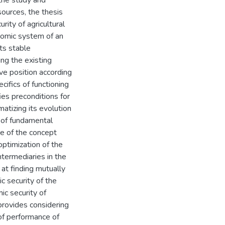
the study and
 sources, the thesis
ity of agricultural
onomic system of an
its stable
ing the existing
ive position according
ecifics of functioning
fies preconditions for
atizing its evolution
s of fundamental
re of the concept
optimization of the
intermediaries in the
 at finding mutually
c security of the
ic security of
 provides considering
of performance of