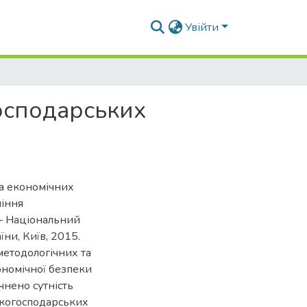
Увійти
осподарських
та економічних
ління
 – Національний
ни, Київ, 2015.
етодологічних та
ономічної безпеки
чнено сутність
ькогосподарських