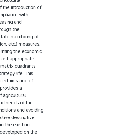
ricultural
of the introduction of
ompliance with
leasing and
hrough the
state monitoring of
ion, etc.) measures.
forming the economic
 most appropriate
e matrix quadrants
ategy life. This
certain range of
 provides a
 agricultural
and needs of the
nditions and avoiding
ctive descriptive
ng the existing
is developed on the