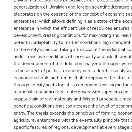
Environmental Sciences of Ukraine, Kyiv, 2015. Based on 
generalization of Ukrainian and foreign scientific literature
elaborates on the essence of the concept of economic secur
enterprises, which allows defining it as a state of the ec
enterprise in which the efficient use of resources ensures 
development, creating conditions for maximizing and realiz
potential, adaptability to market conditions, high competit
to the entity’s mission taking into account the industrial sp
under transitive conditions of uncertainty and risk. It identi
the development of the definition analyzed through system
in the aspect of political economy with a depth-in analysi
economic schools and trends. It also improves the structu
through specifying its logistics component envisaging the 
relationship of agricultural enterprises with suppliers and 
supply chain of raw materials and finished products, aimed
beneficial conditions that can increase the level of economi
entity. The thesis extends the principles of forming econom
agricultural enterprises with the eventuality principle that
specific features of regional development at every stage 