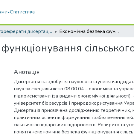
ями
Статистика
Автореферати дисертацій та дисертації
Економічна безпека функціонування сільськогосподарських підприємств
 функціонування сільськог
Анотація
Дисертація на здобуття наукового ступеня кандида
наук за спеціальністю 08.00.04 – економіка та управ
підприємствами (за видами економічної діяльності).
університет біоресурсів і природокористування Украї
Дисертація присвячена дослідженню теоретичних, м
практичних аспектів формування і забезпечення ек
сільськогосподарських підприємств. Розкрито та уто
поняття «економічна безпека функціонування сільс