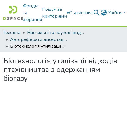
Фонди
Пошук за
та
Статистика
Увійти
критеріями
зібрання
Головна
Навчальні та наукові видання
Автореферати дисертацій та дисертації
Біотехнологія утилізації відходів птахівництва з одержанням біогазу
Біотехнологія утилізації відходів
птахівництва з одержанням
біогазу