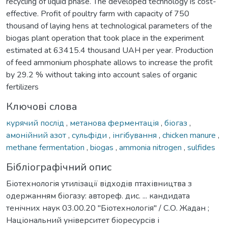
recycling of liquid phase. The developed technology is cost-
effective. Profit of poultry farm with capacity of 750
thousand of laying hens at technological parameters of the
biogas plant operation that took place in the experiment
estimated at 63415.4 thousand UAH per year. Production
of feed ammonium phosphate allows to increase the profit
by 29.2 % without taking into account sales of organic
fertilizers
Ключові слова
курячий послід
,
метанова ферментація
,
біогаз
,
амонійний азот
,
сульфіди
,
інгібування
,
chicken manure
,
methane fermentation
,
biogas
,
ammonia nitrogen
,
sulfides
Бібліографічний опис
Біотехнологія утилізації відходів птахівництва з
одержанням біогазу: автореф. дис. ... кандидата
тенічних наук 03.00.20 "Біотехнологія" / С.О. Жадан ;
Національний університет біоресурсів і