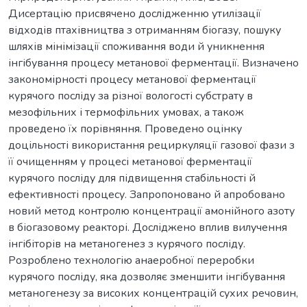
Дисертацію присвячено дослідженню утилізації
відходів птахівництва з отриманням біогазу, пошуку
шляхів мінімізації споживання води й уникнення
інгібування процесу метанової ферментації. Визначено
закономірності процесу метанової ферментації
курячого посліду за різної вологості субстрату в
мезофільних і термофільних умовах, а також
проведено їх порівняння. Проведено оцінку
доцільності використання рециркуляції газової фази з
її очищенням у процесі метанової ферментації
курячого посліду для підвищення стабільності й
ефективності процесу. Запропоновано й апробовано
новий метод контролю концентрації амонійного азоту
в біогазовому реакторі. Досліджено вплив вилучення
інгібіторів на метаногенез з курячого посліду.
Розроблено технологію анаеробної переробки
курячого посліду, яка дозволяє зменшити інгібування
метаногенезу за високих концентрацій сухих речовин,