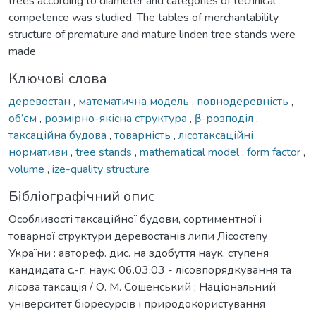
trees according to diameter and categories of technical
competence was studied. The tables of merchantability
structure of premature and mature linden tree stands were
made
Ключові слова
деревостан
,
математична модель
,
повнодеревність
,
об’єм
,
розмірно-якісна структура
,
β-розподіл
,
таксаційна будова
,
товарність
,
лісотаксаційні
нормативи
,
tree stands
,
mathematical model
,
form factor
,
volume
,
ize-quality structure
Бібліографічний опис
Особливості таксаційної будови, сортиментної і
товарної структури деревостанів липи Лісостепу
України : автореф. дис. на здобуття наук. ступеня
кандидата с.-г. наук: 06.03.03 - лісовпорядкування та
лісова таксація / О. М. Сошенський ; Національний
університет біоресурсів і природокористування