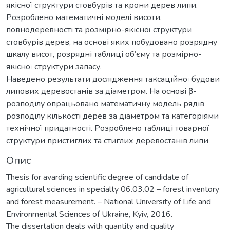
якісної структури стовбурів та крони дерев липи.
Розроблено математичні моделі висоти,
повнодеревності та розмірно-якісної структури
стовбурів дерев, на основі яких побудовано розрядну
шкалу висот, розрядні таблиці об’єму та розмірно-
якісної структури запасу.
Наведено результати дослідження таксаційної будови
липових деревостанів за діаметром. На основі β-
розподілу опрацьовано математичну модель рядів
розподілу кількості дерев за діаметром та категоріями
технічної придатності. Розроблено таблиці товарної
структури пристиглих та стиглих деревостанів липи
Опис
Thesis for avarding scientific degree of candidate of
agricultural sciences in specialty 06.03.02 – forest inventory
and forest measurement. – National University of Life and
Environmental Sciences of Ukraine, Kyiv, 2016.
The dissertation deals with quantity and quality