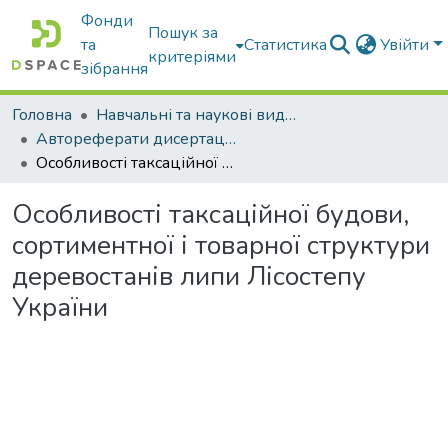
Фонди
Пошук за
та
Статистика
Увійти
критеріями
зібрання
Головна
Навчальні та наукові видання
Автореферати дисертацій та дисертації
Особливості таксаційної будови, сортиментної і товарної структури деревостанів липи Лісостепу України
Особливості таксаційної будови,
сортиментної і товарної структури
деревостанів липи Лісостепу
України