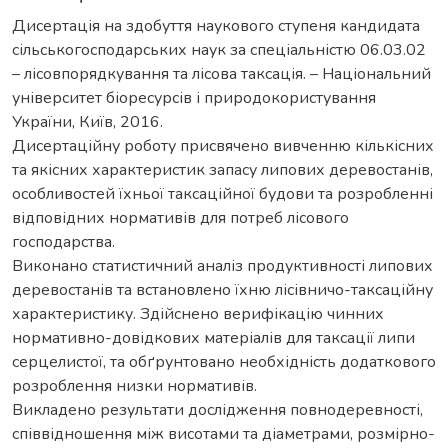
Дисертація на здобуття наукового ступеня кандидата
сільськогосподарських наук за спеціальністю 06.03.02
– лісовпорядкування та лісова таксація. – Національний
університет біоресурсів і природокористування
України, Київ, 2016.
Дисертаційну роботу присвячено вивченню кількісних
та якісних характеристик запасу липових деревостанів,
особливостей їхньої таксаційної будови та розробленні
відповідних нормативів для потреб лісового
господарства.
Виконано статистичний аналіз продуктивності липових
деревостанів та встановлено їхню лісівничо-таксаційну
характеристику. Здійснено верифікацію чинних
нормативно-довідкових матеріалів для таксації липи
серцелистої, та обґрунтовано необхідність додаткового
розроблення низки нормативів.
Викладено результати дослідження повнодеревності,
співвідношення між висотами та діаметрами, розмірно-