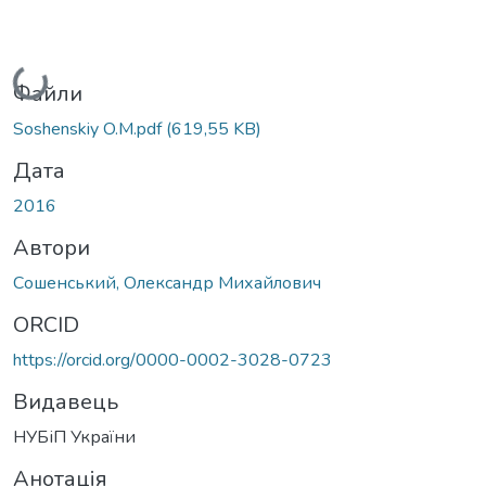
Вантажиться...
Файли
Soshenskiy O.M.pdf
(619,55 KB)
Дата
2016
Автори
Сошенський, Олександр Михайлович
ORCID
https://orcid.org/0000-0002-3028-0723
Видавець
НУБіП України
Анотація