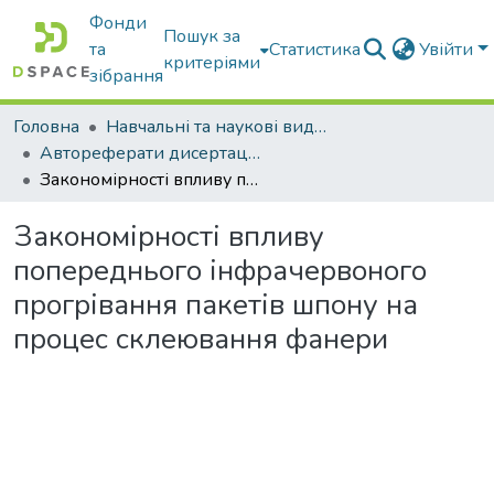
Фонди
Пошук за
та
Статистика
Увійти
критеріями
зібрання
Головна
Навчальні та наукові видання
Автореферати дисертацій та дисертації
Закономірності впливу попереднього інфрачервоного прогрівання пакетів шпону на процес склеювання фанери
Закономірності впливу
попереднього інфрачервоного
прогрівання пакетів шпону на
процес склеювання фанери