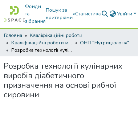
Фонди
Пошук за
та
Статистика
Увійти
критеріями
зібрання
Головна
Кваліфікаційні роботи
Кваліфікаційні роботи магістрів
ОНП "Нутриціологія"
Розробка технології кулінарних виробів діабетичного призначення на основі рибної сировини
Розробка технології кулінарних
виробів діабетичного
призначення на основі рибної
сировини