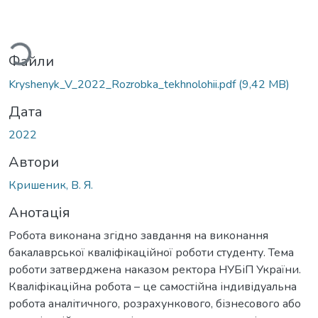
ться...
Файли
Kryshenyk_V_2022_Rozrobka_tekhnolohii.pdf
(9,42 MB)
Дата
2022
Автори
Кришеник, В. Я.
Анотація
Робота виконана згідно завдання на виконання
бакалаврської кваліфікаційної роботи студенту. Тема
роботи затверджена наказом ректора НУБіП України.
Кваліфікаційна робота – це самостійна індивідуальна
робота аналітичного, розрахункового, бізнесового або