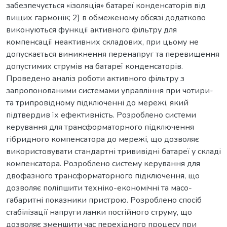
забезпечується «ізоляція» батареї конденсаторів від
вищих гармонік; 2) в обмеженому обсязі додатково
виконуються функції активного фільтру для
компенсації неактивних складових, при цьому не
допускається виникнення перенапруг та перевищення
допустимих струмів на батареї конденсаторів.
Проведено аналіз роботи активного фільтру з
запропонованими системами управління при чотири-
та трипровідному підключенні до мережі, який
підтвердив їх ефективність. Розроблено системи
керування для трансформаторного підключення
гібридного компенсатора до мережі, що дозволяє
використовувати стандартні трививідні батареї у складі
компенсатора. Розроблено систему керування для
двофазного трансформаторного підключення, що
дозволяє поліпшити техніко-економічні та масо-
габаритні показники пристрою. Розроблено спосіб
стабілізації напруги ланки постійного струму, що
дозволяє зменшити час перехідного процесу при