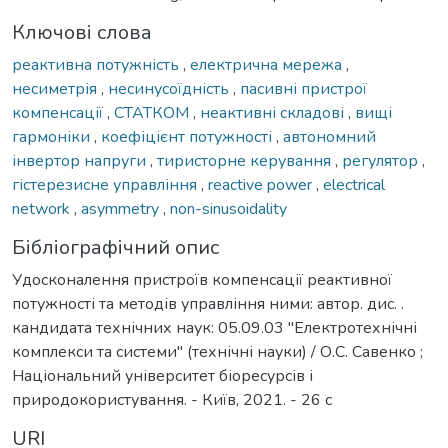
Ключові слова
реактивна потужність
,
електрична мережа
,
несиметрія
,
несинусоїдність
,
пасивні пристрої
компенсації
,
СТАТКОМ
,
неактивні складові
,
вищі
гармоніки
,
коефіцієнт потужності
,
автономний
інвертор напруги
,
тиристорне керування
,
регулятор
,
гістерезисне управління
,
reactive power
,
electrical
network
,
asymmetry
,
non-sinusoidality
Бібліографічний опис
Удосконалення пристроїв компенсації реактивної
потужності та методів управління ними: автор. дис. .
кандидата технічних наук: 05.09.03 "Електротехнічні
комплекси та системи" (технічні науки) / О.С. Савенко ;
Національний університет біоресурсів і
природокористування. - Київ, 2021. - 26 с
URI