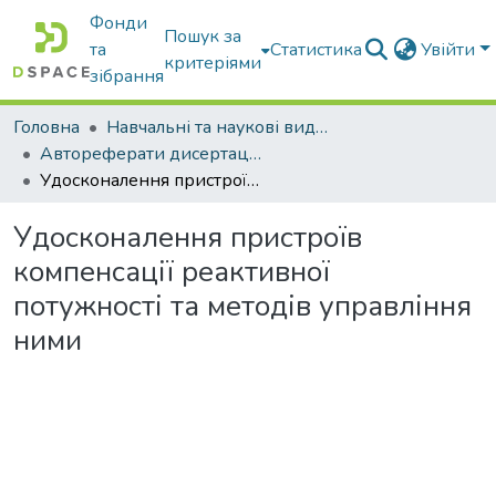
Фонди
Пошук за
та
Статистика
Увійти
критеріями
зібрання
Головна
Навчальні та наукові видання
Автореферати дисертацій та дисертації
Удосконалення пристроїв компенсації реактивної потужності та методів управління ними
Удосконалення пристроїв
компенсації реактивної
потужності та методів управління
ними