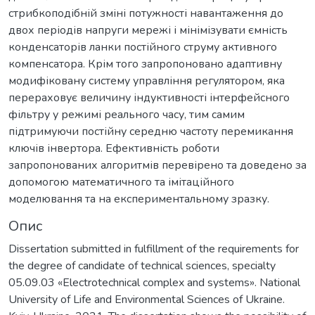
стрибкоподібній зміні потужності навантаження до
двох періодів напруги мережі і мінімізувати ємність
конденсаторів ланки постійного струму активного
компенсатора. Крім того запропоновано адаптивну
модифіковану систему управління регулятором, яка
перераховує величину індуктивності інтерфейсного
фільтру у режимі реального часу, тим самим
підтримуючи постійну середню частоту перемикання
ключів інвертора. Ефективність роботи
запропонованих алгоритмів перевірено та доведено за
допомогою математичного та імітаційного
моделювання та на експериментальному зразку.
Опис
Dissertation submitted in fulfillment of the requirements for
the degree of candidate of technical sciences, specialty
05.09.03 «Electrotechnical complex and systems». National
University of Life and Environmental Sciences of Ukraine.