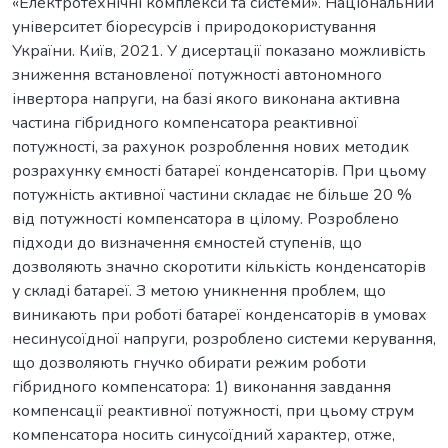
«Електротехнічні комплекси та системи». Національний
університет біоресурсів і природокористування
України. Київ, 2021. У дисертації показано можливість
зниження встановленої потужності автономного
інвертора напруги, на базі якого виконана активна
частина гібридного компенсатора реактивної
потужності, за рахунок розроблення нових методик
розрахунку ємності батареї конденсаторів. При цьому
потужність активної частини складає не більше 20 %
від потужності компенсатора в цілому. Розроблено
підходи до визначення ємностей ступенів, що
дозволяють значно скоротити кількість конденсаторів
у складі батареї. З метою уникнення проблем, що
виникають при роботі батареї конденсаторів в умовах
несинусоїдної напруги, розроблено системи керування,
що дозволяють гнучко обирати режим роботи
гібридного компенсатора: 1) виконання завдання
компенсації реактивної потужності, при цьому струм
компенсатора носить синусоїдний характер, отже,