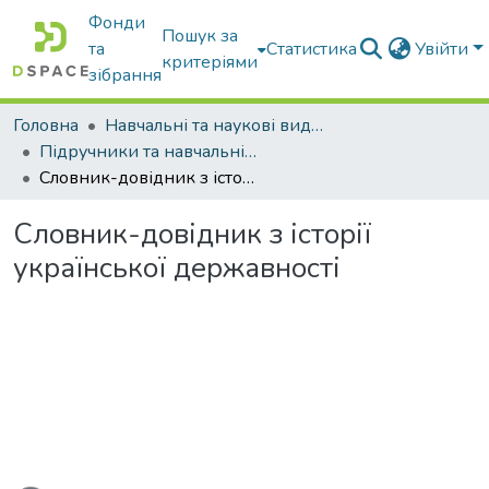
Фонди
Пошук за
та
Статистика
Увійти
критеріями
зібрання
Головна
Навчальні та наукові видання
Підручники та навчальні посібники
Словник-довідник з історії української державності
Словник-довідник з історії
української державності
ься...