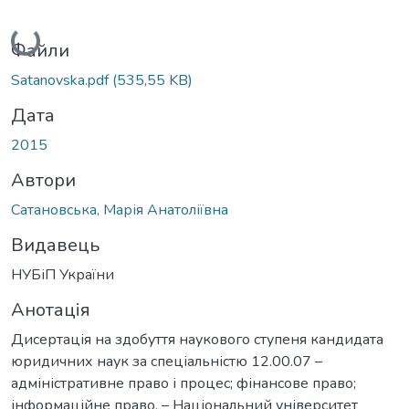
Вантажиться...
Файли
Satanovska.pdf
(535,55 KB)
Дата
2015
Автори
Сатановська, Марія Анатоліївна
Видавець
НУБіП України
Анотація
Дисертація на здобуття наукового ступеня кандидата
юридичних наук за спеціальністю 12.00.07 –
адміністративне право і процес; фінансове право;
інформаційне право. – Національний університет