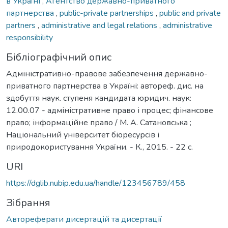
в Україні
,
Агентство державно-приватного
партнерства
,
public-private partnerships
,
public and private
partners
,
administrative and legal relations
,
administrative
responsibility
Бібліографічний опис
Адміністративно-правове забезпечення державно-
приватного партнерства в Україні: автореф. дис. на
здобуття наук. ступеня кандидата юридич. наук:
12.00.07 - адміністративне право і процес; фінансове
право; інформаційне право / М. А. Сатановська ;
Національний університет біоресурсів і
природокористування України. - К., 2015. - 22 с.
URI
https://dglib.nubip.edu.ua/handle/123456789/458
Зібрання
Автореферати дисертацій та дисертації