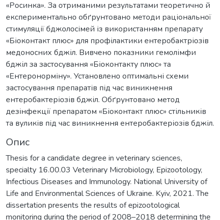
«Росинка». За отриманими результатами теоретично й
експериментально обґрунтовано методи раціональної
стимуляції бджолосімей із використанням препарату
«Біоконтакт плюс» для профілактики ентеробактріозів
медоносних бджіл. Вивчено показники гемолімфи
бджіл за застосування «Біоконтакту плюс» та
«Ентеронорміну». Установлено оптимальні схеми
застосування препаратів під час виникнення
ентеробактеріозів бджіл. Обґрунтовано метод
дезінфекції препаратом «Біоконтакт плюс» стільників
та вуликів під час виникнення ентеробактеріозів бджіл.
Опис
Thesis for a candidate degree in veterinary sciences,
specialty 16.00.03 Veterinary Microbiology, Epizootology,
Infectious Diseases and Immunology. National University of
Life and Environmental Sciences of Ukraine. Kyiv, 2021. The
dissertation presents the results of epizootological
monitoring during the period of 2008–2018 determining the