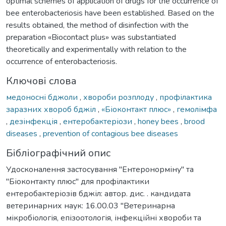
optimal schemes of application of drugs for the occurrence of
bee enterobacteriosis have been established. Based on the
results obtained, the method of disinfection with the
preparation «Biocontact plus» was substantiated
theoretically and experimentally with relation to the
occurrence of enterobacteriosis.
Ключові слова
медоносні бджоли
,
хвороби розплоду
,
профілактика
заразних хвороб бджіл
,
«Біоконтакт плюс»
,
гемолімфа
,
дезінфекція
,
ентеробактеріози
,
honey bees
,
brood
diseases
,
prevention of contagious bee diseases
Бібліографічний опис
Удосконалення застосування "Ентеронорміну" та
"Біоконтакту плюс" для профілактики
ентеробактеріозів бджіл: автор. дис. . кандидата
ветеринарних наук: 16.00.03 "Ветеринарна
мікробіологія, епізоотологія, інфекційні хвороби та