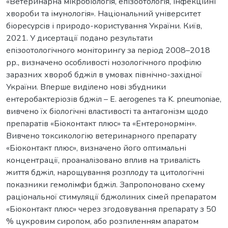
«Ветеринарна мікробіологія, епізоотологія, інфекційні
хвороби та імунологія». Національний університет
біоресурсів і природо-користування України. Київ,
2021. У дисертації подано результати
епізоотологічного моніторингу за період 2008–2018
рр., визначено особливості нозологічного профілю
заразних хвороб бджіл в умовах північно-західної
України. Вперше виділено нові збудники
ентеробактеріозів бджіл – E. aerogenes та K. рneumoniae,
вивчено їх біологічні властивості та антагонізм щодо
препаратів «Біоконтакт плюс» та «Ентеронормін».
Вивчено токсикологію ветеринарного препарату
«Біоконтакт плюс», визначено його оптимальні
концентрації, проаналізовано вплив на тривалість
життя бджіл, нарощування розплоду та цитологічні
показники гемолімфи бджіл. Запропоновано схему
раціональної стимуляції бджолиних сімей препаратом
«Біоконтакт плюс» через згодовування препарату з 50
% цукровим сиропом, або розпиленням апаратом