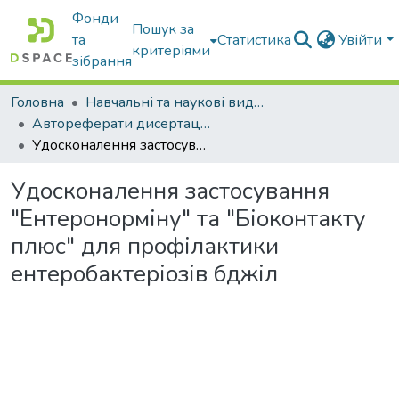
Фонди
Пошук за
та
Статистика
Увійти
критеріями
зібрання
Головна
Навчальні та наукові видання
Автореферати дисертацій та дисертації
Удосконалення застосування "Ентеронорміну" та "Біоконтакту плюс" для профілактики ентеробактеріозів бджіл
Удосконалення застосування
"Ентеронорміну" та "Біоконтакту
плюс" для профілактики
ентеробактеріозів бджіл