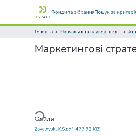
Фонди та зібрання
Пошук за критері
Головна
Навчальні та наукові видання
Маркетингові страт
Вантажиться...
Файли
Zavalnyuk_K.S.pdf
(477,92 KB)