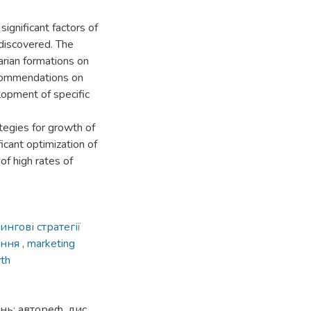
ignificant factors of
 discovered. The
arian formations on
ecommendations on
elopment of specific
egies for growth of
icant optimization of
of high rates of
ингові стратегії
ання
,
marketing
wth
: автореф. дис. ...