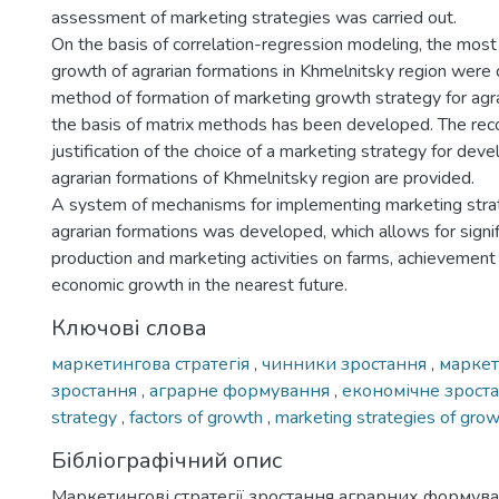
assessment of marketing strategies was carried out.
On the basis of correlation-regression modeling, the most s
growth of agrarian formations in Khmelnitsky region were
method of formation of marketing growth strategy for agr
the basis of matrix methods has been developed. The r
justification of the choice of a marketing strategy for dev
agrarian formations of Khmelnitsky region are provided.
A system of mechanisms for implementing marketing strat
agrarian formations was developed, which allows for signif
production and marketing activities on farms, achievement 
economic growth in the nearest future.
Ключові слова
маркетингова стратегія
,
чинники зростання
,
маркет
зростання
,
аграрне формування
,
економічне зрост
strategy
,
factors of growth
,
marketing strategies of gro
Бібліографічний опис
Маркетингові стратегії зростання аграрних формувань