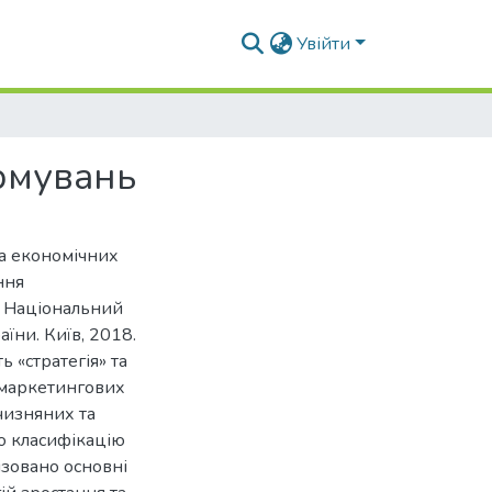
Увійти
рмувань
та економічних
ння
. Національний
їни. Київ, 2018.
ь «стратегія» та
 маркетингових
тчизняних та
о класифікацію
ізовано основні