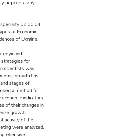
чу перспективу
 specialty 08.00.04
ypes of Economic
ciences of Ukraine.
rategy» and
 strategies for
n scientists was
economic growth has
 and stages of
posed a method for
c economic indicators
es of their changes in
terize growth
 activity of the
keting were analyzed,
omprehensive