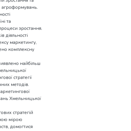
ій зростання та
я агроформувань.
ності
ні та
процеси зростання.
в діяльності
ксу маркетингу,
дено комплексну
виявлено найбільш
мельницької
ової стратегії
чних методів.
аркетингової
вань Хмельницької
гових стратегій
ною мірою
ств, домогтися