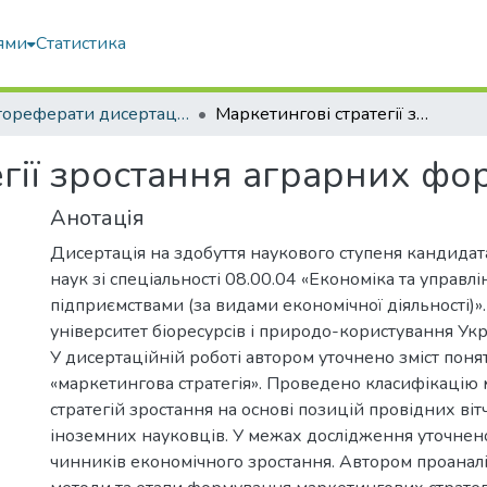
ями
Статистика
Автореферати дисертацій та дисертації
Маркетингові стратегії зростання аграрних формувань
егії зростання аграрних фо
Анотація
Дисертація на здобуття наукового ступеня кандида
наук зі спеціальності 08.00.04 «Економіка та управлі
підприємствами (за видами економічної діяльності)»
університет біоресурсів і природо-користування Укра
У дисертаційній роботі автором уточнено зміст понят
«маркетингова стратегія». Проведено класифікацію
стратегій зростання на основі позицій провідних ві
іноземних науковців. У межах дослідження уточнен
чинників економічного зростання. Автором проанал