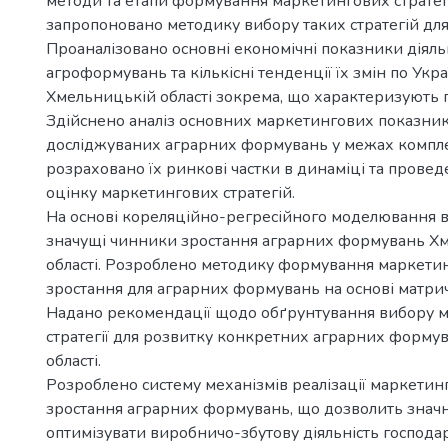
методи та етапи формування маркетингових стратег
запропоновано методику вибору таких стратегій дл
Проаналізовано основні економічні показники діяль
агроформувань та кількісні тенденції їх змін по Украї
Хмельницькій області зокрема, що характеризують 
Здійснено аналіз основних маркетингових показникі
досліджуваних аграрних формувань у межах компле
розраховано їх ринкові частки в динаміці та прове
оцінку маркетингових стратегій.
На основі кореляційно-регресійного моделювання 
значущі чинники зростання аграрних формувань Х
області. Розроблено методику формування маркетинг
зростання для аграрних формувань на основі матри
Надано рекомендації щодо обґрунтування вибору м
стратегії для розвитку конкретних аграрних форму
області.
Розроблено систему механізмів реалізації маркетин
зростання аграрних формувань, що дозволить знач
оптимізувати виробничо-збутову діяльність господар