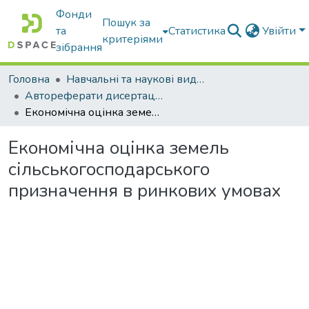
Фонди
Пошук за
та
Статистика
Увійти
критеріями
зібрання
Головна
Навчальні та наукові видання
Автореферати дисертацій та дисертації
Економічна оцінка земель сільськогосподарського призначення в ринкових умовах
Економічна оцінка земель
сільськогосподарського
призначення в ринкових умовах