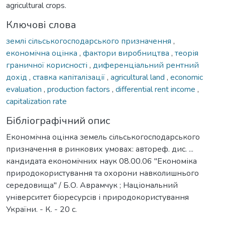
agricultural crops.
Ключові слова
землі сільськогосподарського призначення
,
економічна оцінка
,
фактори виробництва
,
теорія
граничної корисності
,
диференціальний рентний
дохід
,
ставка капіталізації
,
agricultural land
,
economic
evaluation
,
production factors
,
differential rent income
,
capitalization rate
Бібліографічний опис
Економічна оцінка земель сільськогосподарського
призначення в ринкових умовах: автореф. дис. ...
кандидата економічних наук 08.00.06 "Економіка
природокористування та охорони навколишнього
середовища" / Б.О. Аврамчук ; Національний
університет біоресурсів і природокористування
України. - К. - 20 с.