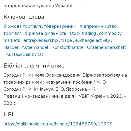
природокористування України
Ключові слова
біржова торгівля
,
товарні ринки
,
підприємництво
,
торгівля
,
біржова діяльність
,
stock trading
,
commodity
markets
,
entrepreneurship
,
trade
,
exchange activity
,
Handel
,
Aktienhandel
,
Rohstoffmärkte
,
Unternehmerschaft
,
Austauschaktivität
Бібліографічний опис
Солодкий, Микола Олександрович. Біржова торгівля на
товарних ринках : навчальний посібник / М. О.
Солодкий, М. М. Ільчук, В. О. Яворська. - К. :
Редакційно-видавничий відділ НУБіП України, 2023. -
588 с.
URI
https://dglib.nubip.edu.ua/handle/123456789/10608