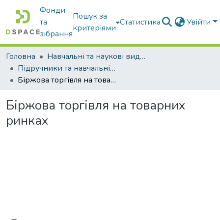
Фонди
Пошук за
та
Статистика
Увійти
критеріями
зібрання
Головна
Навчальні та наукові видання
Підручники та навчальні посібники
Біржова торгівля на товарних ринках
Біржова торгівля на товарних
ринках
Вантажиться...