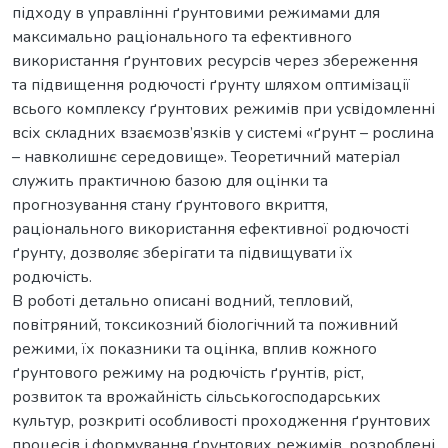
підходу в управлінні ґрунтовими режимами для
максимально раціонального та ефективного
використання ґрунтових ресурсів через збереження
та підвищення родючості ґрунту шляхом оптимізації
всього комплексу ґрунтових режимів при усвідомленні
всіх складних взаємозв’язків у системі «ґрунт – рослина
– навколишнє середовище». Теоретичний матеріал
служить практичною базою для оцінки та
прогнозування стану ґрунтового вкриття,
раціонального використання ефективної родючості
ґрунту, дозволяє зберігати та підвищувати їх
родючість.
В роботі детально описані водний, тепловий,
повітряний, токсикозний біологічний та поживний
режими, їх показники та оцінка, вплив кожного
ґрунтового режиму на родючість ґрунтів, ріст,
розвиток та врожайність сільськогосподарських
культур, розкриті особливості проходження ґрунтових
процесів і формування ґрунтових режимів, розроблені