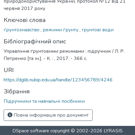
природокористування України, протокол №12 від 21
червня 2017 року
Ключові слова
ґрунтознавство
,
режими ґрунту
,
грунтові води
Бібліографічний опис
Управління ґрунтовими режимами : підручник / Л. Р.
Петренко [та ін.]. - К. : , 2017. - 366 с.
URI
https://dglib.nubip.edu.ua/handle/123456789/4246
Зібрання
Підручники та навчальні посібники
Повна інформація про документ
DSpace software
copyright © 2002-2026
LYRASIS