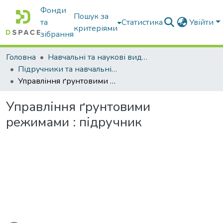
Фонди
Пошук за
та
Статистика
Увійти
критеріями
зібрання
Головна
Навчальні та наукові видання
Підручники та навчальні посібники
Управління ґрунтовими режимами : підручник
Управління ґрунтовими
режимами : підручник