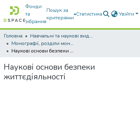
Фонди
Пошук за
та
Статистика
Увійти
критеріями
зібрання
Головна
Навчальні та наукові видання
Монографії, розділи монографій, доповіді
Наукові основи безпеки життєдіяльності
Наукові основи безпеки
життєдіяльності
Вантажиться...