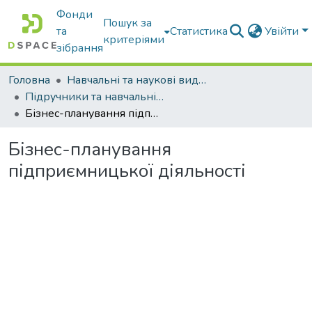
Фонди
Пошук за
та
Статистика
Увійти
критеріями
зібрання
Головна
Навчальні та наукові видання
Підручники та навчальні посібники
Бізнес-планування підприємницької діяльності
Бізнес-планування
підприємницької діяльності
Вантажиться...