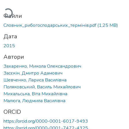
житься...
Файли
Словник_рибогосподарських_термінів.pdf
(1,25 MB)
Дата
2015
Автори
Захаренко, Микола Олександрович
Засєкін, Дмитро Адамович
Шевченко, Лариса Василівна
Поляковський, Василь Михайлович
Михальська, Віта Михайлівна
Малюга, Людмила Василівна
ORCID
https://orcid.org/0000-0001-6017-9493
https://orcid.org/0000-0001-7472-4325