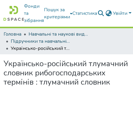
Фонди
Пошук за
та
Статистика
Увійти
критеріями
зібрання
Головна
Навчальні та наукові видання
Підручники та навчальні посібники
Українсько-російський тлумачний словник рибогосподарських термінів : тлумачний словник
Українсько-російський тлумачний
словник рибогосподарських
термінів : тлумачний словник