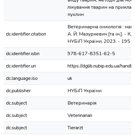
виду тварин; методи діагност
лікування тварин на приклад
пухлин
Ветеринарна онкологія : навч
dc.identifier.citation
А. Й. Мазуркевич [та ін.]. - К
НУБіП України, 2023. - 195 с.
dc.identifier.isbn
978-617-8351-62-5
dc.identifier.uri
https://dglib.nubip.edu.ua/ha
dc.language.iso
uk
dc.publisher
НУБіП України
dc.subject
Ветеринарія
dc.subject
Veterinarian
dc.subject
Tierarzt