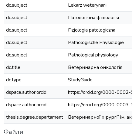
dc.subject
Lekarz weterynarii
dc.subject
Патологічна фізіологія
dc.subject
Fizjologia patologiczna
dc.subject
Pathologische Physiologie
dc.subject
Pathological physiology
dc.title
Ветеринарна онкологія
dc.type
StudyGuide
dspace.author.orcid
https://orcid.org/0000-0002-
dspace.author.orcid
https://orcid.org/0000-0003-
thesis.degree.departament
Ветеринарної хірургії ім. ака
Файли