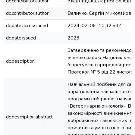
dc.contributor.author
Кладницька, Лариса Володи
dc.contributor.author
Величко, Сергій Миколайови
dc.date.accessioned
2024-02-06T10:32:54Z
dc.date.issued
2023
Затверджено та рекомендов
вченою радою Національного
dc.description
біоресурсів і природокорист
Протокол № 5 від 22 листопа
Навчальний посібник для сам
опрацювання навчального мат
програми вибіркової навчаль
«Ветеринарна онкологія». Вк
закономірності виникнення т
dc.description.abstract
доброякісних і злоякісних пу
причини та умов їхнього вин