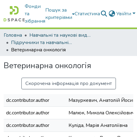
Фонди
Пошук за
та
Статистика
Увійти
критеріями
зібрання
Головна
Навчальні та наукові видання
Підручники та навчальні посібники
Ветеринарна онкологія
Ветеринарна онкологія
Скорочена інформація про документ
dc.contributor.author
Мазуркевич, Анатолій Йосип
dc.contributor.author
Малюк, Микола Олексійович
dc.contributor.author
Куліда, Марія Анатоліївна