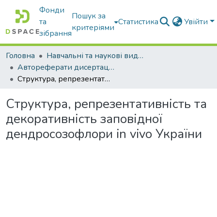
Фонди
Пошук за
та
Статистика
Увійти
критеріями
зібрання
Головна
Навчальні та наукові видання
Автореферати дисертацій та дисертації
Структура, репрезентативність та декоративність заповідної дендросозофлори in vivo України
Структура, репрезентативність та
декоративність заповідної
дендросозофлори in vivo України