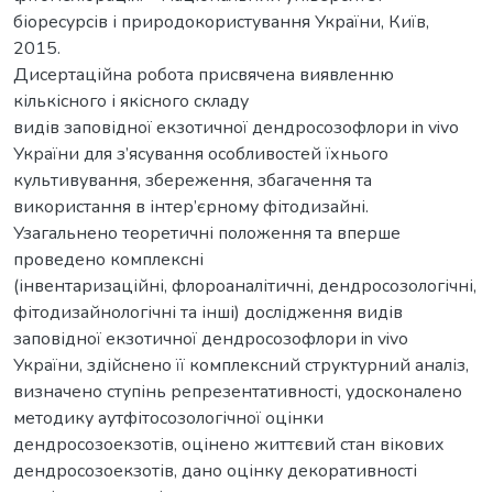
біоресурсів і природокористування України, Київ,
2015.
Дисертаційна робота присвячена виявленню
кількісного і якісного складу
видів заповідної екзотичної дендросозофлори in vivo
України для з’ясування особливостей їхнього
культивування, збереження, збагачення та
використання в інтер’єрному фітодизайні.
Узагальнено теоретичні положення та вперше
проведено комплексні
(інвентаризаційні, флороаналітичні, дендросозологічні,
фітодизайнологічні та інші) дослідження видів
заповідної екзотичної дендросозофлори in vivo
України, здійснено її комплексний структурний аналіз,
визначено ступінь репрезентативності, удосконалено
методику аутфітосозологічної оцінки
дендросозоекзотів, оцінено життєвий стан вікових
дендросозоекзотів, дано оцінку декоративності