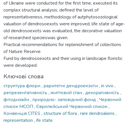
of Ukraine were conducted for the first time, executed its
complex structural analysis, defined the level of
representativeness, methodology of autphytosozological
valuation of dendrosoexots were improved, life state of age-
old dendrosoexots was evaluated, the decorative valuation
of researched specieswas given.
Practical recommendations for replenishment of collections
of Nature Reserve
Fund by dendrosoexots and their using in landscape floristic
were developed.
Ключові слова
структура флори
,
раритетні дендроекзоти
,
in vivo
,
репрезентативність
,
життєвий стан
,
декоративність
,
фітодизайн
,
природно- заповідний фонд
,
Червоний
список МСОП
,
Європейський Червоний список
,
Конвенція CITES
,
structure of flora
,
rare dendroaliens
,
representation
,
ife state