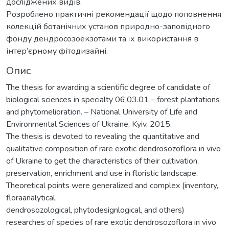
досліджених видів.
Розроблено практичні рекомендації щодо поповнення
колекцій ботанічних установ природно-заповідного
фонду дендросозоекзотами та їх використання в
інтер’єрному фітодизайні.
Опис
The thesis for awarding a scientific degree of candidate of
biological sciences in specialty 06.03.01 – forest plantations
and phytomelioration. – National University of Life and
Environmental Sciences of Ukraine, Kyiv, 2015.
The thesis is devoted to revealing the quantitative and
qualitative composition of rare exotic dendrosozoflora in vivo
of Ukraine to get the characteristics of their cultivation,
preservation, enrichment and use in floristic landscape.
Theoretical points were generalized and complex (inventory,
floraanalytical,
dendrosozological, phytodesignlogical, and others)
researches of species of rare exotic dendrosozoflora in vivo